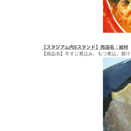
【スタジアム内Sスタンド】売店名：給材
【商品名】牛すじ煮込み、もつ煮込、豚汁