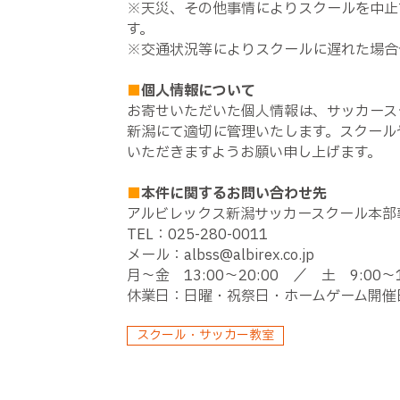
※天災、その他事情によりスクールを中止
す。
※交通状況等によりスクールに遅れた場合
■
個人情報について
お寄せいただいた個人情報は、サッカース
新潟にて適切に管理いたします。スクール
いただきますようお願い申し上げます。
■
本件に関するお問い合わせ先
アルビレックス新潟サッカースクール本部
TEL
：
025-280-0011
メール：albss@albirex.co.jp
月～金
13:00
～
20:00
／ 土
9:00
～
休業日：日曜・祝祭日・ホームゲーム開催
スクール・サッカー教室