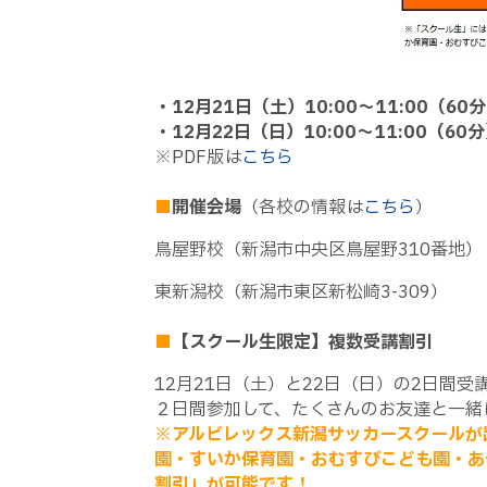
・
12
月
21
日（土）
10:00
～
11:00
（
60
分
・
12
月
22
日（日）
10:00
～
11:00
（
60
分
※
PDF
版は
こちら
■
開催会場
（各校の情報は
こちら
）
鳥屋野校（新潟市中央区鳥屋野
310
番地）
東新潟校（新潟市東区新松崎
3-309
）
■
【スクール生限定】複数受講割引
12月
21
日（土）と
22
日（日）の
2
日間受
２日間参加して、たくさんのお友達と一緒
※アルビレックス新潟サッカースクールが
園・すいか保育園・おむすびこども園・あ
割引」が可能です！