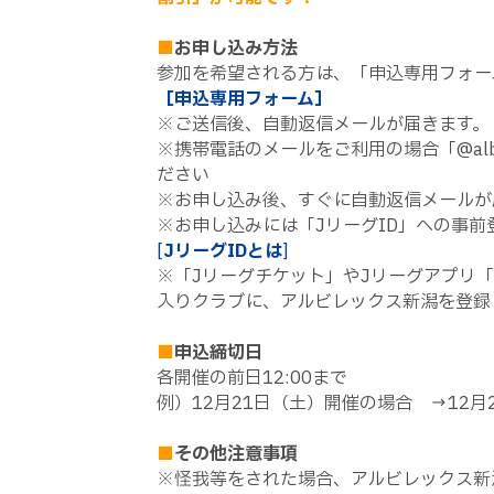
■
お申し込み方法
参加を希望される方は、「申込専用フォー
［
申込専用フォーム
］
※ご送信後、自動返信メールが届きます。
※携帯電話のメールをご利用の場合「
@alb
ださい
※お申し込み後、すぐに自動返信メールが
※お申し込みには「
J
リーグ
ID
」への事前
[
J
リーグ
ID
とは
]
※「
J
リーグチケット」や
J
リーグアプリ「
入りクラブに、アルビレックス新潟を登録
■
申込締切日
各開催の前日
12:00
まで
例）
12
月
21
日（土）開催の場合 →
12
月
■
その他注意事項
※怪我等をされた場合、アルビレックス新