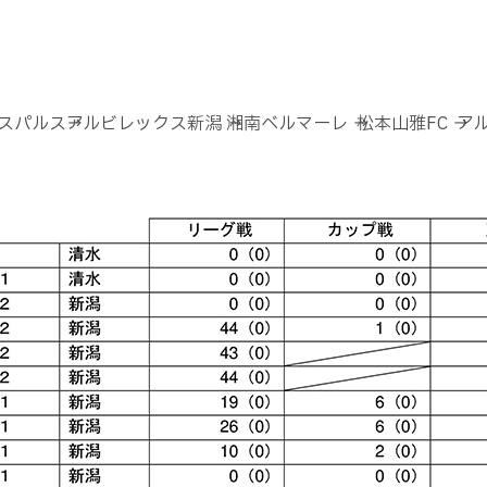
エスパルス→アルビレックス新潟 →湘南ベルマーレ → 松本山雅FC 