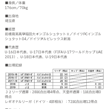
■身長／体重
176cm／70kg
■出身地
埼玉県
■経歴
前橋育英高→早稲田大→インゴルシュタットⅡ／ドイツ→FCインゴル
シュタット04／ドイツ→アルビレックス新潟
■代表歴
U-16日本代表、U-17日本代表（FIFA U-17ワールドカップ UAE
2013）、U-18日本代表、U-19日本代表
■出場記録
Ｊ２リーグ通算：28試合出場4得点、天皇杯通算：1試合出場0
得点
レギオナルリーガ（ドイツ・4部相当）：72試合出場12得点