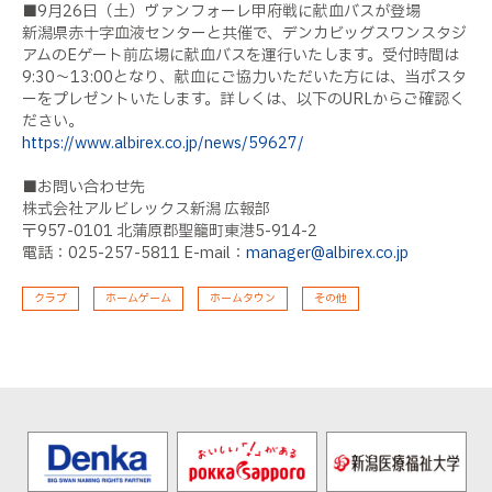
■9月26日（土）ヴァンフォーレ甲府戦に献血バスが登場
新潟県赤十字血液センターと共催で、デンカビッグスワンスタジ
アムのEゲート前広場に献血バスを運行いたします。受付時間は
9:30～13:00となり、献血にご協力いただいた方には、当ポスタ
ーをプレゼントいたします。詳しくは、以下のURLからご確認く
ださい。
https://www.albirex.co.jp/news/59627/
■お問い合わせ先
株式会社アルビレックス新潟 広報部
〒957-0101 北蒲原郡聖籠町東港5-914-2
電話：025-257-5811 E-mail：
manager@albirex.co.jp
クラブ
ホームゲーム
ホームタウン
その他