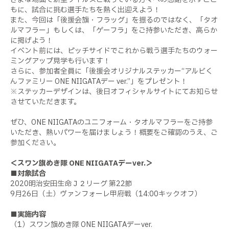
もに、試合に挑む選手たちを熱く出迎えよう！
また、今回は「後援会旗・フラッグ」を振るのではなく、「タオ
ルマフラー」もしくは、「ゲーフラ」をご持参いただき、高らか
に掲げよう！
イベント前には、ピッチサイドでこれから戦う選手たちのウォー
ミングアップ見学も行います！
さらに、参加者全員に「後援会オリジナルステッカー“アルビく
んファミリー
ONE NIIGATA
デー
ver.
”」をプレゼント！
※ステッカーデザインは、後日オフィシャルサイトにてお知らせ
させていただきます。
ぜひ、
ONE NIIGATA
のユニフォーム・タオルマフラーをご持参
いただき、熱いパワーを届けましょう！概要をご確認のうえ、ご
参加ください。
＜スワン旗めき隊
ONE NIIGATA
デー
ver.
＞
■対象試合
2020明治安田生命Ｊ２リーグ 第22節
9月26日（土）ヴァンフォーレ甲府戦（14:00キックオフ）
■実施内容
（1）スワン旗めき隊 ONE NIIGATAデーver.