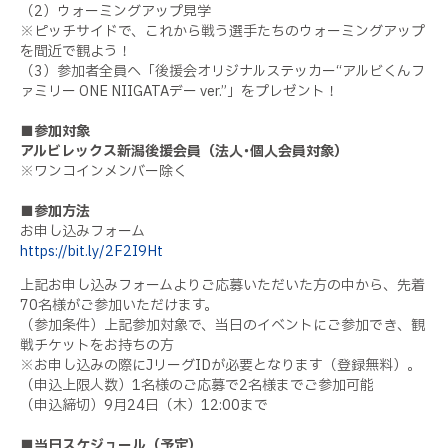
（2）ウォーミングアップ見学
※ピッチサイドで、これから戦う選手たちのウォーミングアップ
を間近で観よう！
（
3）
参加者全員へ「後援会オリジナルステッカー“アルビくんフ
ァミリー
ONE NIIGATA
デー
ver.
”」をプレゼント！
■参加対象
アルビレックス新潟後援会員（法人･個人会員対象）
※ワンコインメンバー除く
■参加方法
お申し込みフォーム
https://bit.ly/2F2I9Ht
上記お申し込みフォームよりご応募いただいた方の中から、先着
70
名様がご参加いただけます。
（参加条件）上記参加対象で、当日のイベントにご参加でき、観
戦チケットをお持ちの方
※お申し込みの際に
J
リーグ
ID
が必要となります（登録無料）。
（申込上限人数）
1
名様のご応募で
2
名様までご参加可能
（申込締切）
9
月
24
日（木）
12:00
まで
■当日スケジュール（予定）