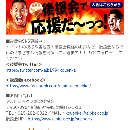
■後援会
SNS
更新中！
イベントの模様や各地区の後援会員様のお声など、後援会ならで
はのさまざまな情報を発信していきます！！ぜひ“フォロー”して
ください！！
＜後援会
Twitter
＞
https://twitter.com/alb1994kouenkai
＜後援会
Facebook
＞
https://www.facebook.com/albirex.kouenkai/
■お問い合わせ
アルビレックス新潟後援会
〒
950-0954
新潟市中央区美咲町
2-1-10
TEL
：
025-282-0022
／
MAIL
：
kouenkai@albirex.co.jp
後援会
HP
：
https://www.albirex.co.jp/support/