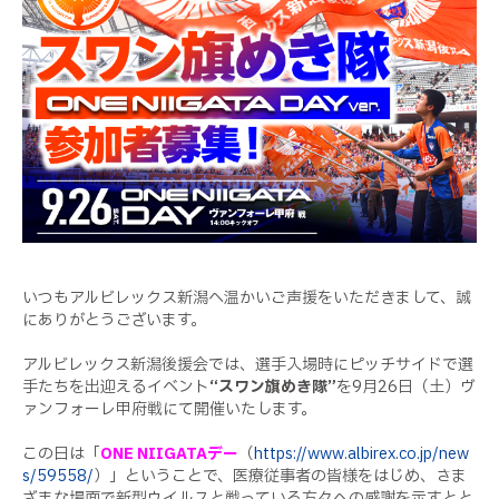
いつもアルビレックス新潟へ温かいご声援をいただきまして、誠
にありがとうございます。
アルビレックス新潟後援会では、選手入場時にピッチサイドで選
手たちを出迎えるイベント
“スワン旗めき隊”
を
9
月
26
日（土）ヴ
ァンフォーレ甲府戦にて開催いたします。
この日は「
ONE NIIGATAデー
（
https://www.albirex.co.jp/new
s/59558/
）」
ということで、医療従事者の皆様をはじめ、さま
ざまな場面で新型ウイルスと戦っている方々への感謝を示すとと