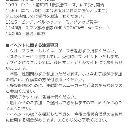
10:30 Eゲート前広場「後援会ブース」にて受付開始
12:
50
集合・移動（集合場所は受付時にお伝えします）
※この時間までに受付をお済ませください。
13:
15
ピッチレベルでのウォーミングアップ見学
13:
48
頃 スワン旗めき隊 ONE NIIGATAデーver.スタート
14:
00
頃 退場・解散
■イベントに関する注意事項
・タオルマフラーもしくは、ゲーフラを必ずご持参ください。
・ステッカーにつきましては、受付時にプレゼントいたします。
デザインにつきましては、後日オフィシャルサイトにてお知らせ
いたします。
・年齢・性別問わずご参加いただけます。小さなお子様がご参加
の場合は、保護者の方が付き添いください。
・施設保護のために、運動靴やスニーカーなど底の平らな靴での
ご参加ください。
・観戦チケットは、各自準備ください。
・途中からのご参加・ご退出はできかねますので、あらかじめご
了承ください。
・イベントの様子を撮影した写真を、今後の後援会活動の広報用
に使用する場合があります。あらかじめご了承ください。