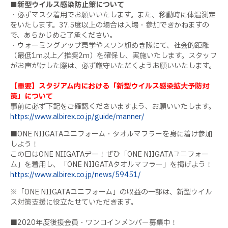
■新型ウイルス感染防止策について
・必ずマスク着用でお願いいたします。また、移動時に体温測定
をいたします。37.5度以上の場合は入場・参加できかねますの
で、あらかじめご了承ください。
・ウォーミングアップ見学やスワン旗めき隊にて、社会的距離
（最低
1m
以上／推奨
2m
）を確保し、実施いたします。スタッフ
がお声がけした際は、必ず厳守いただくようお願いいたします。
【重要】スタジアム内における「新型ウイルス感染拡大予防対
策」について
事前に必ず下記をご確認くださいますよう、お願いいたします。
https://www.albirex.co.jp/guide/manner/
■
ONE NIIGATA
ユニフォーム・タオルマフラーを身に着け参加
しよう！
この日は
ONE NIIGATA
デー！ぜひ「
ONE NIIGATA
ユニフォー
ム」を着用し、「
ONE NIIGATA
タオルマフラー」を掲げよう！
https://www.albirex.co.jp/news/59451/
※「
ONE NIIGATA
ユニフォーム」の収益の一部は、新型ウイル
ス対策支援に役立たせていただきます。
■
2020
年度後援会員・ワンコインメンバー募集中！