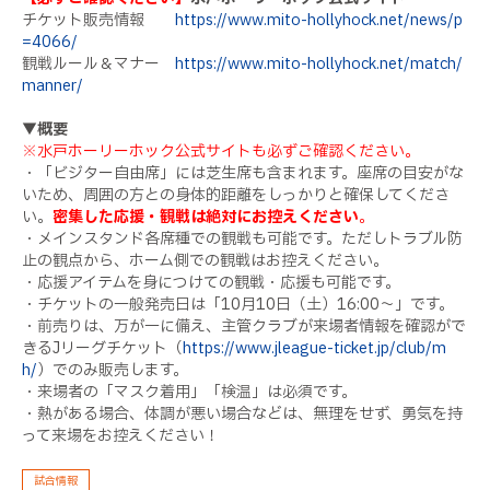
チケット販売情報
https://www.mito-hollyhock.net/news/p
=4066/
観戦ルール＆マナー
https://www.mito-hollyhock.net/match/
manner/
▼概要
※水戸ホーリーホック公式サイトも必ずご確認ください。
・「ビジター自由席」には芝生席も含まれます。座席の目安がな
いため、周囲の方との身体的距離をしっかりと確保してくださ
い。
密集した応援・観戦は絶対にお控えください
。
・メインスタンド各席種での観戦も可能です。ただしトラブル防
止の観点から、ホーム側での観戦はお控えください。
・応援アイテムを身につけての観戦・応援も可能です。
・チケットの一般発売日は「
10月10日
（土）
16:00
～」です。
・前売りは、万が一に備え、主管クラブが来場者情報を確認がで
きる
J
リーグチケット（
https://www.jleague-ticket.jp/club/m
h/
）でのみ販売します。
・来場者の「マスク着用」「検温」は必須です。
・熱がある場合、体調が悪い場合などは、無理をせず、勇気を持
って来場をお控えください！
試合情報