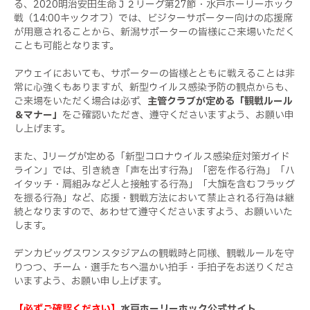
る、
2020
明治安田生命Ｊ２リーグ第
27
節・水戸ホーリーホック
戦（
14:00
キックオフ）では、ビジターサポーター向けの応援席
が用意されることから、新潟サポーターの皆様にご来場いただく
ことも可能となります。
アウェイにおいても、サポーターの皆様とともに戦えることは非
常に心強くもありますが、新型ウイルス感染予防の観点からも、
ご来場をいただく場合は必ず、
主管クラブが定める「観戦ルール
＆マナー」
をご確認いただき、遵守くださいますよう、お願い申
し上げます。
また、
J
リーグが定める「新型コロナウイルス感染症対策ガイド
ライン」では、引き続き「声を出す行為」「密を作る行為」「ハ
イタッチ・肩組みなど人と接触する行為」「大旗を含むフラッグ
を振る行為」など、応援・観戦方法において禁止される行為は継
続となりますので、あわせて遵守くださいますよう、お願いいた
します。
デンカビッグスワンスタジアムの観戦時と同様、観戦ルールを守
りつつ、チーム・選手たちへ温かい拍手・手拍子をお送りくださ
いますよう、お願い申し上げます。
【必ずご確認ください】
水戸ホーリーホック公式サイト