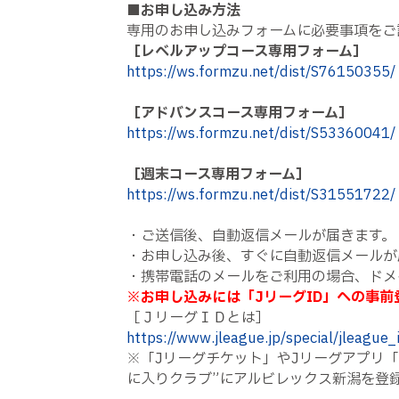
■
お申し込み方法
専用のお申し込みフォームに必要事項をご
［レベルアップコース専用フォーム］
https://ws.formzu.net/dist/S76150355/
［アドバンスコース専用フォーム］
https://ws.formzu.net/dist/S53360041/
［週末コース専用フォーム］
https://ws.formzu.net/dist/S31551722/
・ご送信後、自動返信メールが届きます。
・お申し込み後、すぐに自動返信メールが
・携帯電話のメールをご利用の場合、ドメ
※お申し込みには
「JリーグID」
への事前
［ＪリーグＩＤとは］
https://www.jleague.jp/special/jleague_
※「
J
リーグチケット」や
J
リーグアプリ「
に入りクラブ”にアルビレックス新潟を登