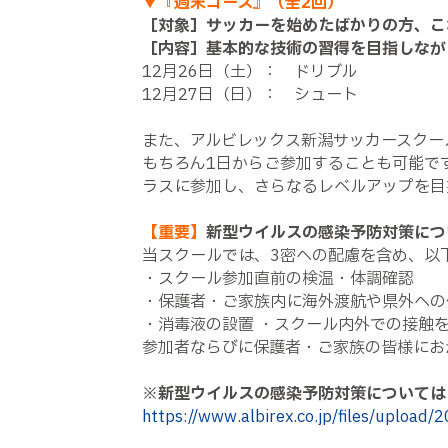
▼『週末コース』（全2回）
［対象］サッカーを始めたばかりの方、こ
［内容］基本的な技術の習得を目指しなが
12月26日（土）： ドリブル
12月27日（日）： シュート
また、アルビレックス新潟サッカースクー
もちろん1日からご参加することも可能で
ラスに参加し、さらなるレベルアップを
【重要】
新型ウイルスの感染予防対策につ
当スクールでは、3密への配慮を含め、以
・スクール参加直前の検温・体調確認
・保護者・ご家族内に海外渡航や県外への
・消毒液の設置 ・スクール内外での接触
参加者ならびに保護者・ご家族の皆様にお
※
新型ウイルスの感染予防対策については
https://www.albirex.co.jp/files/uploa