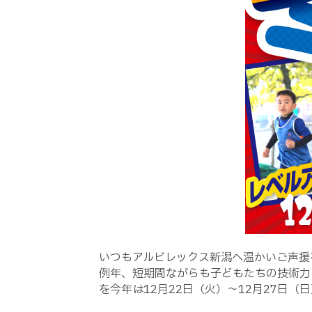
いつもアルビレックス新潟へ温かいご声援
例年、短期間ながらも子どもたちの技術力
を今年は
12
月
22
日（火）～
12
月
27
日（日