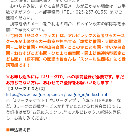
・ご送信後、自動返信メールが届きます。
・お申し込み後、すぐに自動返信メールが届かない場合は、お手
数ですがスクール本部事務局（
TEL
：
025-257-0155
）までご
連絡ください。
・携帯電話のメールをご利用の場合、ドメイン設定の解除等を事
前にご確認ください。
※
今回の「冬スク・キッズ」は、アルビレックス新潟サッカース
クールが出張サッカー教室を担当する「親松幼稚園・寺尾幼稚
園・二葉幼稚園・中道山保育園・ここの実こども園・すいか保育
園・おむすびこども園・ひだまり保育園・岡山幼保連携型認定こ
ども園」（順不同）の園児の皆さんも「スクール生価格」にて受
講可能です！
※お申し込みには
「JリーグID」
への事前登録が必要です。まだ
お持ちでない方は、あわせてご登録をお願いいたします！
［ＪリーグＩＤとは］
https://www.jleague.jp/special/jleague_id/index.html
※「Jリーグチケット」やJリーグアプリ「Club J.LEAGUE」な
ど、Jリーグの各種サービスが利用いただける共通会員IDです。
登録後はぜひ“お気に入りクラブ”にアルビレックス新潟を登録
し、お楽しみください！
■
申込締切日