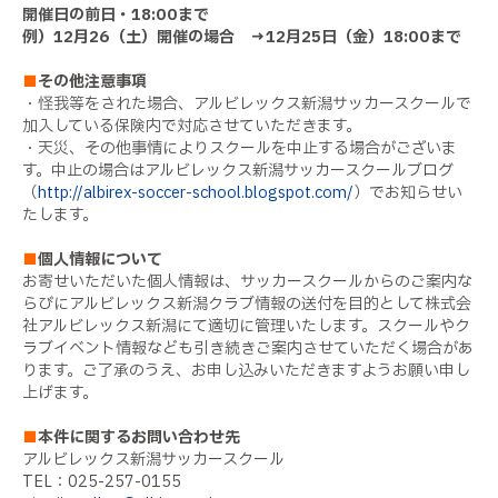
開催日の前日・18:00まで
例）12月26（土）開催の場合 → 12月25日（金）18:00まで
■
その他注意事項
・怪我等をされた場合、アルビレックス新潟サッカースクールで
加入している保険内で対応させていただきます。
・
天災、その他事情によりスクールを中止する場合がございま
す。中止の場合はアルビレックス新潟サッカースクールブログ
（
http://albirex-soccer-school.blogspot.com/
）でお知らせい
たします。
■
個人情報について
お寄せいただいた個人情報は、サッカースクールからのご案内な
らびにアルビレックス新潟クラブ情報の送付を目的として株式会
社アルビレックス新潟にて適切に管理いたします。スクールやク
ラブイベント情報なども引き続きご案内させていただく場合があ
ります。ご了承のうえ、お申し込みいただきますようお願い申し
上げます。
■
本件に関するお問い合わせ先
アルビレックス新潟サッカースクール
TEL：025-257-0155