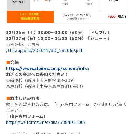
12
月
26
日（土）
10:00
～
11:00
（
60
分）『ドリブル』
12月27日（日）10:00～11:00（60分）『シュート』
※PDF版はこちら
/files/upload/202011/30_181059.pdf
■
会場
https://www.albirex.co.jp/school/info/
お近くの会場へご参加ください！
東新潟校（新潟市東区新松崎3-309）
鳥屋野校（新潟市中央区鳥屋野310番地）
■
お申し込み方法
参加を希望される方は、「申込専用フォーム」からお申し込みく
ださい。
［申込専用フォーム］
https://ws.formzu.net/dist/S88405100/