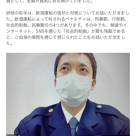
員として、全員が真剣に耳を傾けていました。
研修の前半は、飲酒運転の現状と対策についてお話いただきまし
た。飲酒運転によって科されるペナルティは、刑事罰、行政罰、
社会的制裁、民事責任の
4
つがあります。その中でも、報道やイ
ンターネット、
SNS
を通じた「社会的制裁」が最も残酷である
と、ご自身の業務を通じて感じられたことをお話いただきまし
た。