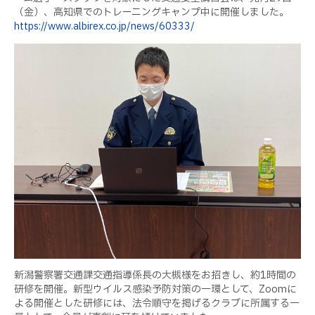
（金）、高知県でのトレーニングキャンプ中に開催しました。
https://www.albirex.co.jp/news/60333/
新潟警察署交通課交通指導係長の大槻様をお招きし、約
1
時間の
研修を開催。新型ウイルス感染予防対策の一環として、
Zoom
に
よる開催とした研修には、法令順守を掲げるクラブに所属する一