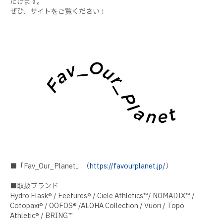
だけます。
ぜひ、サイトをご覧ください！
■
「
Fav_Our_Planet
」（
https://favourplanet.jp/
）
■取扱ブランド
Hydro Flask® / Feetures® / Ciele Athletics
™
/ NOMADIX
™
/
Cotopaxi® / OOFOS® /ALOHA Collection / Vuori / Topo
Athletic® / BRING
™