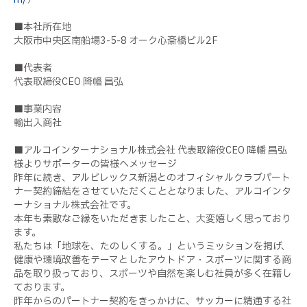
■本社所在地
大阪市中央区南船場
3-5-8
オーク心斎橋ビル
2F
■代表者
代表取締役
CEO
降幡 昌弘
■事業内容
輸出入商社
■アルコインターナショナル株式会社 代表取締役
CEO 降幡 昌弘
様
よりサポーターの皆様へメッセージ
昨年に続き、アルビレックス新潟とのオフィシャルクラブパート
ナー契約締結をさせていただくこととなりました、アルコインタ
ーナショナル株式会社です。
本年も素敵なご縁をいただきましたこと、大変嬉しく思っており
ます。
私たちは「地球を、たのしくする。」というミッションを掲げ、
健康や環境改善をテーマとしたアウトドア・スポーツに関する商
品を取り扱っており、スポーツや自然を楽しむ社員が多く在籍し
ております。
昨年からのパートナー契約をきっかけに、サッカーに精通する社