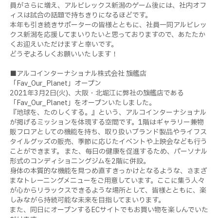
員がさらに増え、アルビレックス新潟のゲーム後には、社内オフ
ィスは試合の話題で持ちきりになるほどです。
本年も引き続きサポーターの皆様とともに、社員一同アルビレッ
クス新潟を応援してまいりたいと思っておりますので、あたたか
くお迎えいただけますと幸いです。
どうぞよろしくお願いいたします！
■アルコインターナショナル株式会社 旗艦店
「
Fav_Our_Planet
」オープン
2021
年
3
月
2
日
(
火
)
、大阪・北堀江に弊社の旗艦店である
「
Fav_Our_Planet」
をオープンいたしました。
『地球を、たのしくする。』という、アルコインターナショナル
が掲げるミッションを体現する空間です。1階はギャラリー兼物
販フロアとしての機能を持ち、取り扱いブランド製品やライフス
タイルグッズの販売、季節に応じたイベントや上映会なども行う
ことができます。 また、毎日の健康を促進するため、パーソナル
形式のコンディショニングジムを2階に併設。
身体の本質的な機能を見つめ直すきっかけとなるような、さまざ
まなトレーニングメニューをご用意しています。ここに集う人々
が心からリラックスできるような場所として、皆様とともに、楽
しみながら持続可能な未来を目指してまいります。
また、同日にオープンする
EC
サイトでもお買い物を楽しんでいた