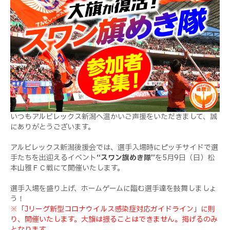
いつもアルビレックス新潟へ温かいご声援をいただきまして、誠
にありがとうございます。
アルビレックス新潟後援会では、選手入場時にピッチサイドで選
手たちを出迎えるイベント
“スワン旗めき隊”
を
5
月9日（日）松
本山雅ＦＣ戦にて開催いたします。
選手入場を盛り上げ、ホームゲームに臨む選手達を鼓舞しましょ
う！
※「Jリーグ新型コロナウイルス感染症対応ガイドライン」に則
り、開催いたします。大旗は振ることはできません。掲げるのみ
となります。