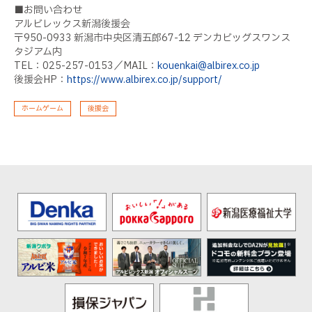
■お問い合わせ
アルビレックス新潟後援会
〒
950-0933
新潟市中央区清五郎
67-12
デンカビッグスワンス
タジアム内
TEL
：
025-257-0153
／
MAIL
：
kouenkai@albirex.co.jp
後援会
HP
：
https://www.albirex.co.jp/support/
ホームゲーム
後援会