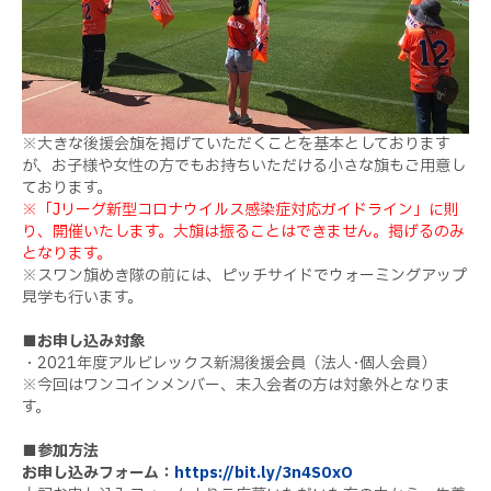
※大きな後援会旗を掲げていただくことを基本としております
が、お子様や女性の方でもお持ちいただける小さな旗もご用意し
ております。
※「Jリーグ新型コロナウイルス感染症対応ガイドライン」に則
り、開催いたします。大旗は振ることはできません。掲げるのみ
となります。
※スワン旗めき隊の前には、ピッチサイドでウォーミングアップ
見学も行います。
■お申し込み対象
・
2021
年度アルビレックス新潟後援会員（法人･個人会員）
※今回はワンコインメンバー、未入会者の方は対象外となりま
す。
■参加方法
お申し込みフォーム：
https://bit.ly/3n4S0xO