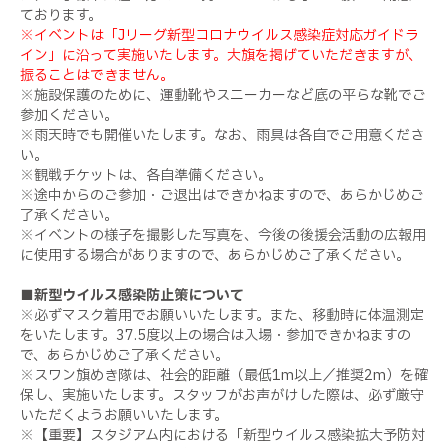
ております。
※イベントは「Jリーグ新型コロナウイルス感染症対応ガイドラ
イン」に沿って実施いたします。大旗を掲げていただきますが、
振ることはできません。
※施設保護のために、運動靴やスニーカーなど底の平らな靴でご
参加ください。
※雨天時でも開催いたします。なお、雨具は各自でご用意くださ
い。
※観戦チケットは、各自準備ください。
※途中からのご参加・ご退出はできかねますので、あらかじめご
了承ください。
※イベントの様子を撮影した写真を、今後の後援会活動の広報用
に使用する場合がありますので、あらかじめご了承ください。
■新型ウイルス感染防止策について
※必ずマスク着用でお願いいたします。また、移動時に体温測定
をいたします。
37.5
度以上の場合は入場・参加できかねますの
で、あらかじめご了承ください。
※スワン旗めき隊は、社会的距離（最低
1m
以上／推奨
2m
）を確
保し、実施いたします。スタッフがお声がけした際は、必ず厳守
いただくようお願いいたします。
※【重要】スタジアム内における「新型ウイルス感染拡大予防対