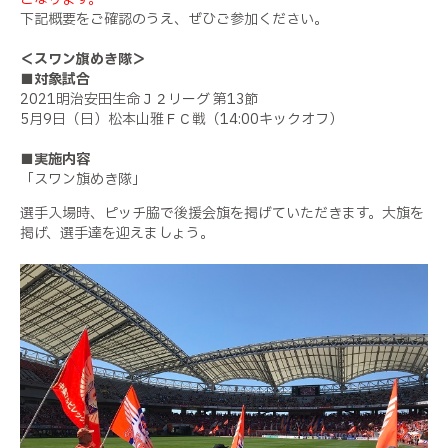
下記概要をご確認のうえ、ぜひご参加ください。
＜スワン旗めき隊＞
■対象試合
2021
明治安田生命Ｊ２リーグ 第
13
節
5
月9日（日）松本山雅ＦＣ戦（
14:00
キックオフ）
■実施内容
「スワン旗めき隊」
選手入場時、ピッチ脇で後援会旗を掲げていただきます。大旗を
掲げ、選手達を迎えましょう。