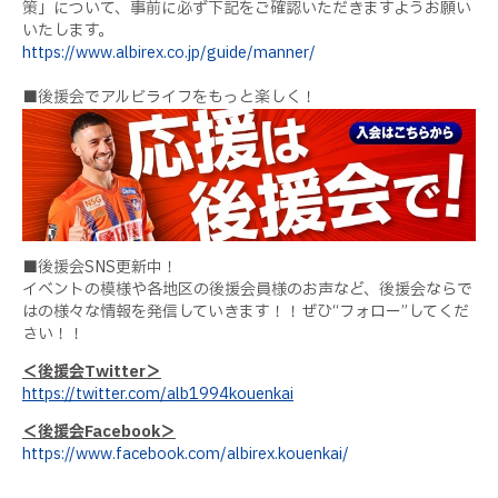
策」について、事前に必ず下記をご確認いただきますようお願い
いたします。
https://www.albirex.co.jp/guide/manner/
■後援会でアルビライフをもっと楽しく！
■後援会
SNS
更新中！
イベントの模様や各地区の後援会員様のお声など、後援会ならで
はの様々な情報を発信していきます！！ぜひ“フォロー”してくだ
さい！！
＜後援会
Twitter
＞
https://twitter.com/alb1994kouenkai
＜後援会
Facebook
＞
https://www.facebook.com/albirex.kouenkai/