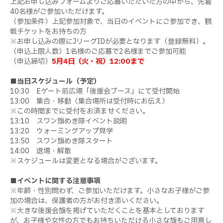
上記お申し込みフォームよりご応募いただいた方の中から、先着
40
名様がご参加いただけます。
（参加条件）上記参加対象で、当日のイベントにご参加でき、観
戦チケットをお持ちの方
※お申し込みの際に
J
リーグ
ID
が必要となります（登録無料）。
（申込上限人数）
1
名様のご応募で
2
名様までご参加可能
（申込締切）
5月4日（火・祝）12:00まで
■当日スケジュール（予定）
10:
30
E
ゲート前広場「後援会ブース」にて受付開始
13:
00
集合・移動（集合場所は受付時にお伝え）
※
この時間までに受付をお済ませください。
13:
10
スワン旗めき隊イベント説明
13:
20
ウォーミングアップ見学
13:
50
スワン旗めき隊スタート
14:
00
退場・解散
※
スケジュールは変更となる場合がございます。
■イベントに関する注意事項
※年齢・性別問わず、ご参加いただけます。小さなお子様がご参
加の場合は、保護者の方がお付き添いください。
※大きな後援会旗を掲げていただくことを基本としております
が、お子様や女性の方でもお持ちいただける小さな旗もご用意し