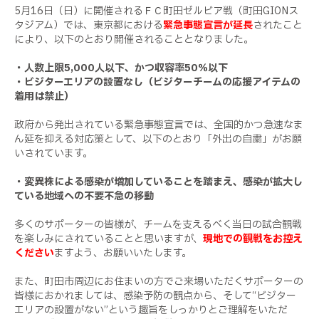
5
月
16
日（日）に開催されるＦＣ町田ゼルビア戦（町田
GION
ス
タジアム）では、東京都における
緊急事態宣言が延長
されたこと
により、以下のとおり開催されることとなりました。
・人数上限
5,000
人以下、かつ収容率
50
％以下
・ビジターエリアの設置なし（ビジターチームの応援アイテムの
着用は禁止）
政府から発出されている緊急事態宣言では、全国的かつ急速なま
ん延を抑える対応策として、以下のとおり「外出の自粛」がお願
いされています。
・変異株による感染が増加していることを踏まえ、感染が拡大し
ている地域への不要不急の移動
多くのサポーターの皆様が、チームを支えるべく当日の試合観戦
を楽しみにされていることと思いますが、
現地での観戦をお控え
ください
ますよう、お願いいたします。
また、町田市周辺にお住まいの方でご来場いただくサポーターの
皆様におかれましては、感染予防の観点から、そして“ビジター
エリアの設置がない”という趣旨をしっかりとご理解をいただ