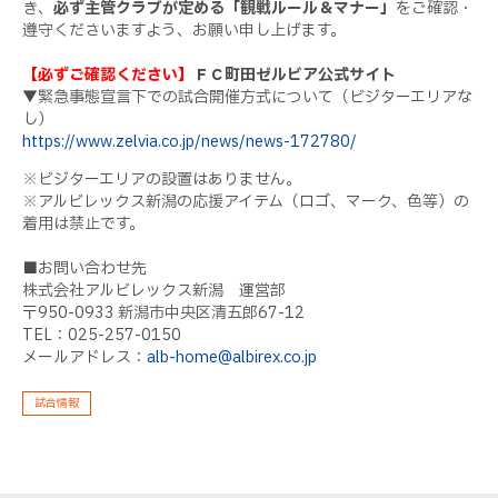
き、
必ず主管クラブが定める「観戦ルール＆マナー」
をご確認・
遵守くださいますよう、お願い申し上げます。
【必ずご確認ください】
ＦＣ
町田ゼルビア公式サイト
▼緊急事態宣言下での試合開催方式について（ビジターエリアな
し）
https://www.zelvia.co.jp/news/news-172780/
※ビジターエリアの設置はありません。
※アルビレックス新潟の応援アイテム（ロゴ、マーク、色等）の
着用は禁止です。
■お問い合わせ先
株式会社アルビレックス新潟 運営部
〒950-0933 新潟市中央区清五郎67-12
TEL：025-257-0150
メールアドレス：
alb-home@albirex.co.jp
試合情報