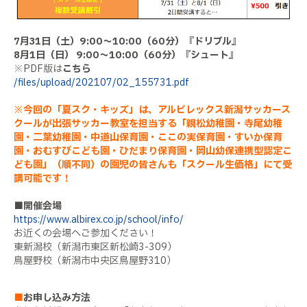
7
月
31
日（土）
9:00
～
10:00
（
60
分）『ドリブル』
8
月
1
日（日）
9:00
～
10:00
（
60
分）『シュート』
※
PDF
版は
こちら
/files/upload/202107/02_155731.pdf
※
今回の「夏スク・キッズ」は、アルビレックス新潟サッカース
クールが出張サッカー教室を担当する「親松幼稚園・寺尾幼稚
園・二葉幼稚園・中道山保育園・ここの実保育園・すいか保育
園・おむすびこども園・ひだまり保育園・岡山幼保連携型認定こ
ども園」（順不同）の園児の皆さんも「スクール生価格」にて受
講可能です！
■
開催会場
https://www.albirex.co.jp/school/info/
お近くの会場へご参加ください！
東新潟校（新潟市東区新松崎
3-309
）
鳥屋野校（新潟市中央区鳥屋野
310
）
■
お申し込み方法