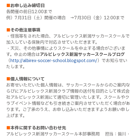
■
お申し込み締切日
各開催の前日
12:00
まで
例）
7
月
31
日（土）開催の場合 →
7
月
30
日（金）
12:00
まで
■
その他注意事項
・怪我等をされた場合、アルビレックス新潟サッカースクールで
加入している保険内で対応させていただきます。
・天災、その他事情によりスクールを中止する場合がございま
す。中止の場合は
アルビレックス新潟サッカースクールブログ
（
http://albirex-soccer-school.blogspot.com/
）でお知らせい
たします。
■
個人情報について
お寄せいただいた個人情報は、サッカースクールからのご案内な
らびにアルビレックス新潟クラブ情報の送付を目的として株式会
社アルビレックス新潟にて適切に管理いたします。スクールやク
ラブイベント情報なども引き続きご案内させていただく場合があ
ります。ご了承のうえ、お申し込みいただきますようお願い申し
上げます。
■
本件に関するお問い合わせ先
アルビレックス新潟サッカースクール本部事務局
担当：皆川・