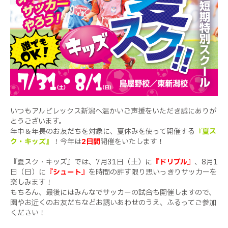
いつもアルビレックス新潟へ温かいご声援をいただき誠にありが
とうございます。
年中＆年長のお友だちを対象に、夏休みを使って開催する
『夏ス
ク・キッズ』
！今年は
2
日間
開催をいたします！
『夏スク・キッズ』では、
7
月
31
日（土）に
『ドリブル』
、
8
月
1
日（日）に
『シュート』
を時間の許す限り思いっきりサッカーを
楽しみます！
もちろん、最後にはみんなでサッカーの試合も開催しますので、
園やお近くのお友だちなどお誘いあわせのうえ、ふるってご参加
ください！