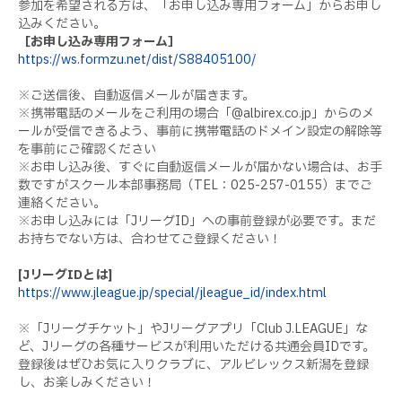
参加を希望される方は、「お申し込み専用フォーム」からお申し
込みください。
［お申し込み専用フォーム］
https://ws.formzu.net/dist/S88405100/
※ご送信後、自動返信メールが届きます。
※携帯電話のメールをご利用の場合「
@albirex.co.jp
」からのメ
ールが受信できるよう、事前に携帯電話のドメイン設定の解除等
を事前にご確認ください
※お申し込み後、すぐに自動返信メールが届かない場合は、お手
数ですがスクール本部事務局（
TEL
：
025-257-0155
）までご
連絡ください。
※お申し込みには「
J
リーグ
ID
」への事前登録が必要です。まだ
お持ちでない方は、合わせてご登録ください！
[J
リーグ
ID
とは
]
https://www.jleague.jp/special/jleague_id/index.html
※「
J
リーグチケット」や
J
リーグアプリ「
Club J.LEAGUE
」な
ど、
J
リーグの各種サービスが利用いただける共通会員
ID
です。
登録後はぜひお気に入りクラブに、アルビレックス新潟を登録
し、お楽しみください！