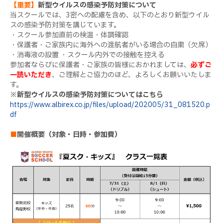
【重要】
新型ウイルスの感染予防対策について
当スクールでは、
3
密への配慮を含め、以下のとおり新型ウイル
スの感染予防対策を講じています。
・スクール参加直前の検温・体調確認
・保護者・ご家族内に海外への渡航者がいる場合の自粛（欠席）
・消毒液の設置 ・スクール内外での接触を控える
参加者ならびに保護者・ご家族の皆様におかれましては、
必ずご
一読いただき
、ご理解とご協力のほど、よろしくお願いいたしま
す。
※
新型ウイルスの感染予防対策についてはこちら
https://www.albirex.co.jp/files/upload/202005/31_081520.p
df
■
開催概要（対象・日時・参加費）