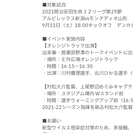
■対象試合
2021明治安田生命Ｊ２リーグ第29節
アルビレックス新潟vsモンテディオ山形
9月11日（土）18:00キックオフ デン
■イベント実施内容
【オレンジトラック出演】
出来事・営業部野澤のトークイベントに出
・場所：Ｅ外広場オレンジトラック
・時間：16:15～16:30
・出演：川村優理選手、北川ひかる選手（
【村松大介監督、上尾野辺めぐみキャプテ
・場所：スタジアム場内 Wスタンド前
・時間：選手ウォーミングアップ前（16:5
2021-22シーズン指揮を執る村松大介
■お願い
新型ウイルス感染症対策のため、非接触、