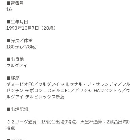
■背番号
16
■生年月日
1993年10月7日（28歳）
■身長／体重
180cm／78kg
■出身地
ウルグアイ
■経歴
ダヌービオFC／ウルグアイ → アルセナル・デ・サランディ／アル
ゼンチン → アポロン・スミルニFC／ギリシャ → CAフベントゥ／ウ
ルグアイ → アルビレックス新潟
■出場記録
Ｊ２リーグ通算：19試合出場0得点、天皇杯通算：2試合出場0
得点