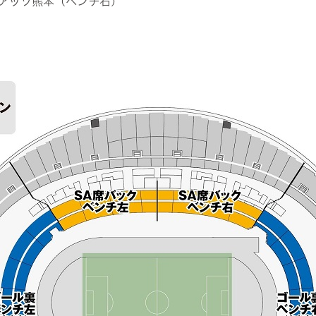
ロアッソ熊本（ベンチ右）