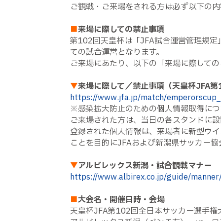
ご観戦・ご来場をされる方は必ず以下の内
■
来場に際しての禁止事項
第102回天皇杯は「JFA試合運営管理規
ての試合運営となります。
ご来場にあたり、以下の「来場に際しての
▼
来場に際して／禁止事項（天皇杯JFA第
https://www.jfa.jp/match/emperorscup
※感染拡大防止のための個人情報取得につ
ご来場された方は、当日の各スタンドに設
登録された個人情報は、来場者に新型ウイ
ことを目的にJFAおよび新潟県サッカー
▼
アルビレックス新潟・試合観戦マナー
https://www.albirex.co.jp/guide/manner
■
大会名・開催日時・会場
天皇杯JFA第102回全日本サッカー選手権大