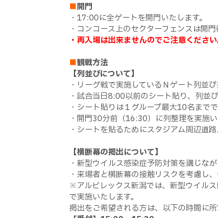
■
開門
・17:00に全ゲートを開門いたします。
・コンコース上のセクターフェンスは開門
・再入場は出来ませんのでご注意ください
■
観戦方法
【列並びについて】
・リーグ戦で実施しているＮゲート列並び
・試合当日8:00以前のシート貼り、列並
・シート貼りは１グループ最大10名までで
・開門30分前（16:30）に列整理を実
・シートを貼るためにスタジアム周辺道路
【横断幕の掲出について】
・新型ウイルス感染症予防対策を講じなが
・来場者と横断幕の接触リスクを考慮し、
※アルビレックス新潟では、新型ウイルス
で実施いたします。
掲出をご希望される方は、以下の時間に所