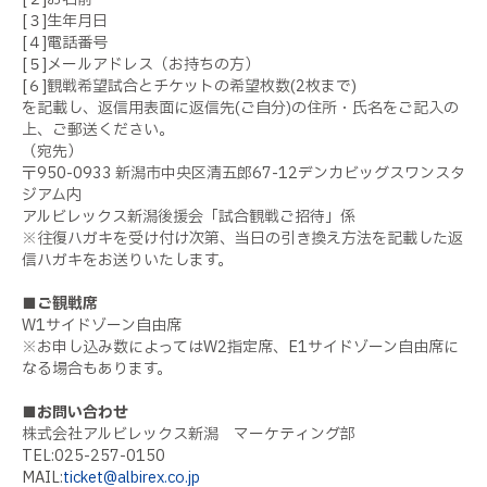
[３]生年月日
[４]電話番号
[５]メールアドレス（お持ちの方）
[６]観戦希望試合とチケットの希望枚数(2枚まで)
を記載し、返信用表面に返信先(ご自分)の住所・氏名をご記入の
上、ご郵送ください。
（宛先）
〒950-0933 新潟市中央区清五郎67-12デンカビッグスワンスタ
ジアム内
アルビレックス新潟後援会「試合観戦ご招待」係
※往復ハガキを受け付け次第、当日の引き換え方法を記載した返
信ハガキをお送りいたします。
■ご観戦席
W1サイドゾーン自由席
※お申し込み数によってはW2指定席、E1サイドゾーン自由席に
なる場合もあります。
■お問い合わせ
株式会社アルビレックス新潟 マーケティング部
TEL:025-257-0150
MAIL:
ticket@albirex.co.jp