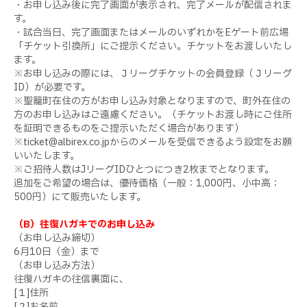
・お申し込み後に完了画面が表示され、完了メールが配信されま
す。
・試合当日、完了画面またはメールのいずれかをEゲート前広場
「チケット引換所」にご提示ください。チケットをお渡しいたし
ます。
※お申し込みの際には、Ｊリーグチケットの会員登録（Ｊリーグ
ID）が必要です。
※聖籠町在住の方がお申し込み対象となりますので、町外在住の
方のお申し込みはご遠慮ください。（チケットお渡し時にご住所
を証明できるものをご提示いただく場合があります）
※ticket@albirex.co.jpからのメールを受信できるよう設定をお願
いいたします。
※ご招待人数はJリーグIDひとつにつき2枚までとなります。
追加をご希望の場合は、優待価格（一般：1,000円、小中高：
500円）にて販売いたします。
（B）往復ハガキでのお申し込み
（お申し込み締切）
6月10日（金）まで
（お申し込み方法）
往復ハガキの往信裏面に、
[１]住所
[２]お名前