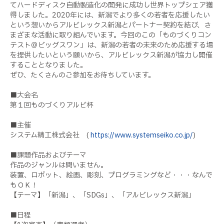
てハードディスク自動製造化の開発に成功し世界トップシェア獲
得しました。2020年には、新潟でより多くの若者を応援したい
という想いからアルビレックス新潟とパートナー契約を結び、さ
まざまな活動に取り組んでいます。今回のこの「ものづくりコン
テスト＠ビッグスワン」は、新潟の若者の未来のため応援する場
を提供したいという願いから、アルビレックス新潟が協力し開催
することとなりました。
ぜひ、たくさんのご参加をお待ちしています。
■大会名
第１回ものづくりアルビ杯
■主催
システム精工株式会社 (
https://www.systemseiko.co.jp/
)
■課題作品およびテーマ
作品のジャンルは問いません。
装置、ロボット、絵画、彫刻、プログラミングなど・・・なんで
もＯＫ！
【テーマ】「新潟」、「SDGs」、「アルビレックス新潟」
■日程