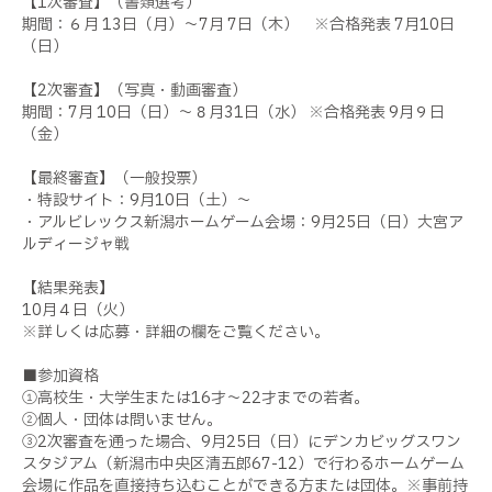
【1次審査】（書類選考）
期間：６月 13日（月）～7月 7日（木） ※合格発表 7月10日
（日）
【2次審査】（写真・動画審査）
期間：7月 10日（日）～８月31日（水） ※合格発表 9月９日
（金）
【最終審査】（一般投票）
・特設サイト：9月10日（土）～
・アルビレックス新潟ホームゲーム会場：9月25日（日）大宮ア
ルディージャ戦
【結果発表】
10月４日（火）
※詳しくは応募・詳細の欄をご覧ください。
■参加資格
①高校生・大学生または16才～22才までの若者。
②個人・団体は問いません。
③2次審査を通った場合、9月25日（日）にデンカビッグスワン
スタジアム（新潟市中央区清五郎67-12）で行わるホームゲーム
会場に作品を直接持ち込むことができる方または団体。※事前持