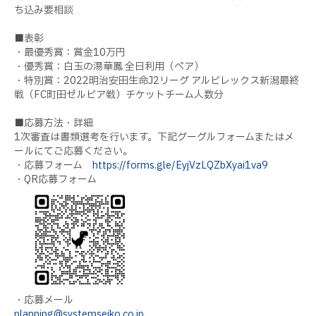
ち込み要相談
■表彰
・最優秀賞：賞金10万円
・優秀賞：白玉の湯華鳳 全日利用（ペア）
・特別賞：2022明治安田生命J2リーグ アルビレックス新潟最終
戦（FC町田ゼルビア戦）チケットチーム人数分
■応募方法・詳細
1次審査は書類選考を行います。下記グーグルフォームまたはメ
ールにてご応募ください。
・応募フォーム
https://forms.gle/EyjVzLQZbXyai1va9
・QR応募フォーム
・応募メール
planning@systemseiko.co.jp