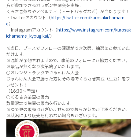
方が参加できるガラポン抽選会を実施！
くろさき茶豆やノベルティ（トートバッグなど）が当たります！
・Twitterアカウント（
https://twitter.com/kurosakichamam
e
）
・Instagramアカウント（
https://www.instagram.com/kurosak
ichamame_kyougikai/
）
※当日、ブースでフォローの確認ができ次第、抽選にご参加いた
だけます。
※混雑が予想されますので、事前のフォローにご協力ください。
※景品が無くなり次第終了いたします。
○オレンジトラックでじゃんけん大会！
じゃんけん大会で勝った方にその場でくろさき茶豆（生豆）をプ
レゼント！
（16:30～予定）
○くろさき茶豆の販売
数量限定で生豆の販売を行います。
※ゆで豆の販売はございませんのであらかじめご了承ください。
※状況により販売を行わない場合もございます。