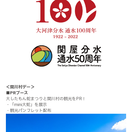
＜関川村デー＞
■PRブース
大したもん蛇
まつり
と関川村の観光をPR！
・「mini大蛇」を展示
・観光パンフレット配布