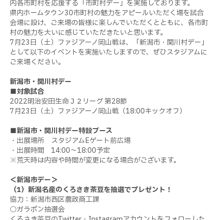
内各市町村を応援する「市町村デー」を実施しております。
県内ホームタウン30市町村の魅力をアピールいただく場を試合
会場に設け、ご来場の皆様に楽しんでいただくとともに、各市町
村の魅力を大いに感じていただきたいと思います。
7月23日（土）ファジアーノ岡山戦は、「新潟市・関川村デー」
として以下のイベントを実施いたしますので、ぜひスタジアムに
ご来場ください。
新潟市・関川村デー
■対象試合
2022明治安田生命Ｊ２リーグ 第28節
7月23日（土）ファジアーノ岡山戦（18:00キックオフ）
■新潟市・関川村デー特設ブース
・出展場所 スタジアムEゲート前広場
・出展時間 14:00～18:00予定
※荒天時は内容や時間が変更になる場合がございます。
＜新潟市デー＞
（1）新潟名産のくろさき茶豆を抽選でプレゼント！
協力：新潟市西区農政商工課
○ガラポン抽選会
くろさき茶豆のTwitter・Instagramアカウントをフォローした