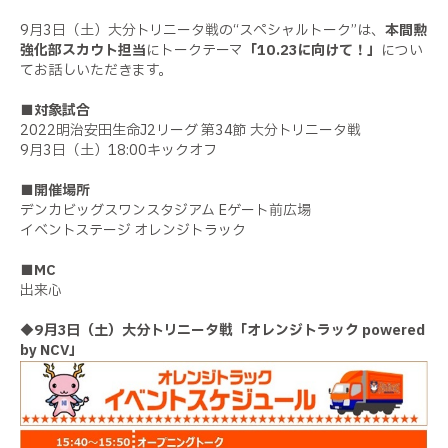
9月3日（土）大分トリニータ戦の“スペシャルトーク”は、
本間勲
強化部スカウト担当
にトークテーマ
「10.23に向けて！」
につい
てお話しいただきます。
■対象試合
2022明治安田生命J2リーグ 第34節 大分トリニータ戦
9月3日（土）18:00キックオフ
■開催場所
デンカビッグスワンスタジアム Eゲート前広場
イベントステージ オレンジトラック
■MC
出来心
◆9月3日（土）大分トリニータ戦「オレンジトラック powered
by NCV」