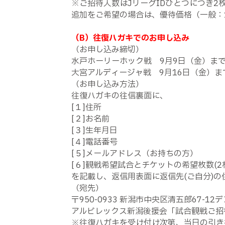
※ご招待人数はJリーグIDひとつにつき2
追加をご希望の場合は、優待価格（一般：1
（B）往復ハガキでのお申し込み
（お申し込み締切）
水戸ホーリーホック戦 9月9日（金）ま
大宮アルディージャ戦 9月16日（金）ま
（お申し込み方法）
往復ハガキの往信裏面に、
[１]住所
[２]お名前
[３]生年月日
[４]電話番号
[５]メールアドレス（お持ちの方）
[６]観戦希望試合とチケットの希望枚数(2
を記載し、返信用表面に返信先(ご自分)
（宛先）
〒950-0933 新潟市中央区清五郎67-
アルビレックス新潟後援会「試合観戦ご招
※往復ハガキを受け付け次第、当日の引き