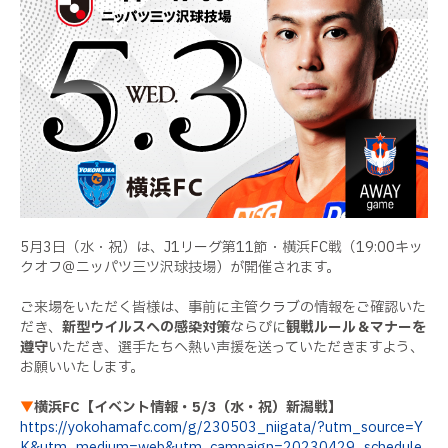
5月3日（水・祝）は、J1リーグ第11節・横浜FC戦（19:00キッ
クオフ＠ニッパツ三ツ沢球技場）が開催されます。
ご来場をいただく皆様は、事前に主管クラブの情報をご確認いた
だき、
新型ウイルスへの感染対策
ならびに
観戦ルール＆マナーを
遵守
いただき、選手たちへ熱い声援を送っていただきますよう、
お願いいたします。
▼
横浜FC【イベント情報・5/3（水・祝）新潟戦】
https://yokohamafc.com/g/230503_niigata/?utm_source=Y
K&utm_medium=web&utm_campaign=20230429_schedule