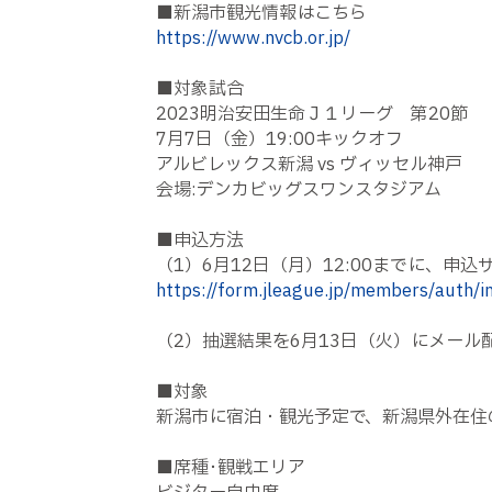
■新潟市観光情報はこちら
https://www.nvcb.or.jp/
■対象試合
2023明治安田生命Ｊ１リーグ 第20節
7月7日（金）19:00キックオフ
アルビレックス新潟 vs ヴィッセル神戸
会場:デンカビッグスワンスタジアム
■申込方法
（1）6月12日（月）12:00までに、申
https://form.jleague.jp/members/aut
（2）抽選結果を6月13日（火）にメール
■対象
新潟市に宿泊・観光予定で、新潟県外在住
■席種･観戦エリア