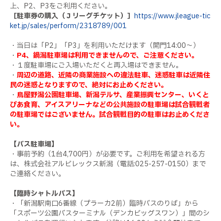
上、P2、P3をご利用ください。
［駐車券の購入（Ｊリーグチケット）］
https://www.jleague-tic
ket.jp/sales/perform/2318789/001
・当日は「P2」「P3」を利用いただけます（開門14:00～）
・
P4、鍋潟駐車場は利用できませんので、ご注意ください。
・１度駐車場にご入場いただくと再入場はできません。
・
周辺の道路、近隣の商業施設への違法駐車、迷惑駐車は近隣住
民の迷惑となりますので、絶対にお止めください。
・
鳥屋野潟公園駐車場、新潟テルサ、産業振興センター、いくと
ぴあ食育、アイスアリーナなどの公共施設の駐車場は試合観戦者
の駐車場ではございません。試合観戦目的の駐車はお止めくださ
い。
【バス駐車場】
・事前予約（1台4,700円）が必要です。ご利用を希望される方
は、株式会社アルビレックス新潟（電話:025-257-0150）まで
ご連絡ください。
【臨時シャトルバス】
・「新潟駅南口6番線（プラーカ2前）臨時バスのりば」から
「スポーツ公園バスターミナル（デンカビッグスワン）」間のシ