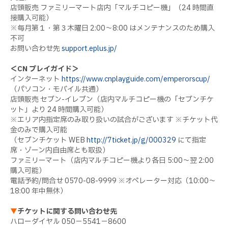
店頭販売 ファミリーマート店内「マルチコピー機」（24 時間直
接購入可能）
※毎月第１・第３木曜日 2:00～8:00 はメンテナンスのため購入
不可
お問い合わせ先
support.eplus.jp/
＜CN プレイガイド＞
インターネット
https://www.cnplayguide.com/emperorscup/
（パソコン・モバイル共通）
店頭販売 セブン-イレブン（店内マルチコピー機の「セブンチケ
ット」より 24 時間購入可能）
※エリア内指定席のみ取り扱いの試合がございます ※チケット代
金のみで購入可能
（セブンチケット WEB
http://7ticket.jp/g/000329
にて指定
席・ゾーン内自由席とも取扱）
ファミリーマート（店内マルチコピー機より各日 5:00～翌 2:00
購入可能）
電話予約/問合せ 0570-08-9999 ※オペレーター対応（10:00～
18:00 年中無休）
▼
チケットに関する問い合わせ先
ハローダイヤル 050－5541－8600