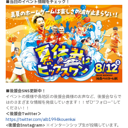
■当日のイベント情報をチェック！
■後援会SNS更新中！
イベントの模様や各地区の後援会員様のお声など、後援会ならで
はのさまざまな情報を発信していきます！！ぜひ“フォロー”して
ください！！
＜後援会Twitter＞
https://twitter.com/alb1994kouenkai
<後援会Instagram>
※インターンシップ生が投稿しています。