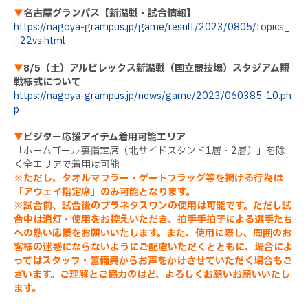
▼
名古屋グランパス【新潟戦・試合情報】
https://nagoya-grampus.jp/game/result/2023/0805/topics_
_22vs.html
▼
8/5（土）アルビレックス新潟戦（国立競技場）スタジアム観
戦様式について
https://nagoya-grampus.jp/news/game/2023/060385-10.ph
p
▼
ビジター応援アイテム着用可能エリア
「ホームゴール裏指定席（北サイドスタンド1層・2層）」を除
く全エリアで着用は可能
※ただし、タオルマフラー・ゲートフラッグ等を掲げる行為は
「アウェイ指定席」のみ可能となります。
※試合前、試合後のプラネタスワンの使用は可能です。ただし試
合中は消灯・使用をお控えいただき、拍手手拍子による選手たち
への熱い応援をお願いいたします。また、使用に際し、周囲のお
客様の迷惑にならないようにご配慮いただくとともに、場合によ
ってはスタッフ・警備員からお声をかけさせていただく場合もご
ざいます。ご理解とご協力のはど、よろしくお願いお願いいたし
ます。