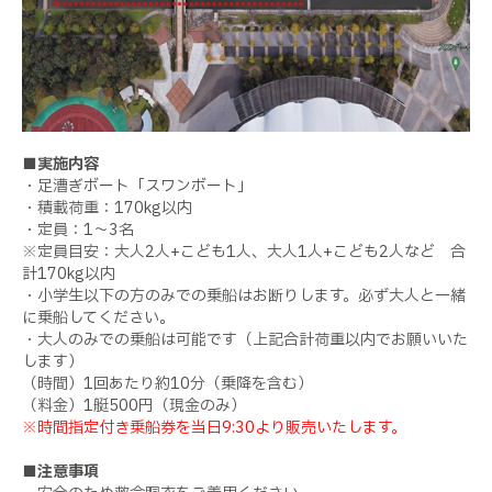
■実施内容
・足漕ぎボート「スワンボート」
・積載荷重：170kg以内
・定員：1～3名
※定員目安：大人2人+こども1人、大人1人+こども2人など 合
計170kg以内
・小学生以下の方のみでの乗船はお断りします。必ず大人と一緒
に乗船してください。
・大人のみでの乗船は可能です（上記合計荷重以内でお願いいた
します）
（時間）1回あたり約10分（乗降を含む）
（料金）1艇500円（現金のみ）
※時間指定付き乗船券を当日9:30より販売いたします。
■注意事項