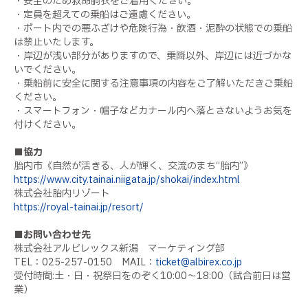
・安全のため救命胴衣をご着用ください。
・定員を超えての乗船はご遠慮ください。
・ボート内での悪ふざけや危険行為・飲酒・泥酔の状態での乗船
は禁止いたします。
・岸辺が浅い部分がありますので、乗降以外、岸辺には近づかな
いでください。
・乗船前に安全に関する注意事項の内容をご了解いただきご乗船
ください。
・スマートフォン・帽子などカナール内へ落とさないようお気を
付けください。
■協力
胎内市《自然が活きる、人が輝く、交流のまち“胎内”》
https://www.city.tainai.niigata.jp/shokai/index.html
株式会社胎内リゾート
https://royal-tainai.jp/resort/
■お問い合わせ先
株式会社アルビレックス新潟 マーケティング部
TEL：025-257-0150 MAIL：
ticket@albirex.co.jp
受付時間:土・日・祝祭日をのぞく10:00～18:00（試合前日は営
業）