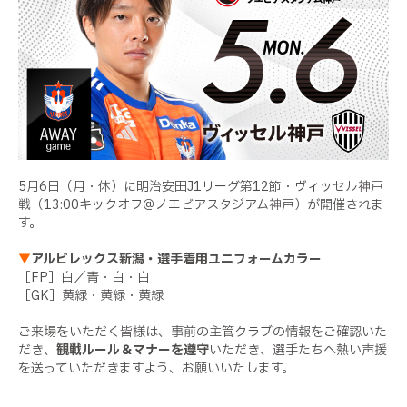
5月6日（月・休）に明治安田J1リーグ第12節・ヴィッセル神戸
戦（13:00キックオフ＠ノエビアスタジアム神戸）が開催されま
す。
▼
アルビレックス新潟・選手着用ユニフォームカラー
［FP］白／青・白・白
［GK］黄緑・黄緑・黄緑
ご来場をいただく皆様は、事前の主管クラブの情報をご確認いた
だき、
観戦ルール＆マナーを遵守
いただき、選手たちへ熱い声援
を送っていただきますよう、お願いいたします。