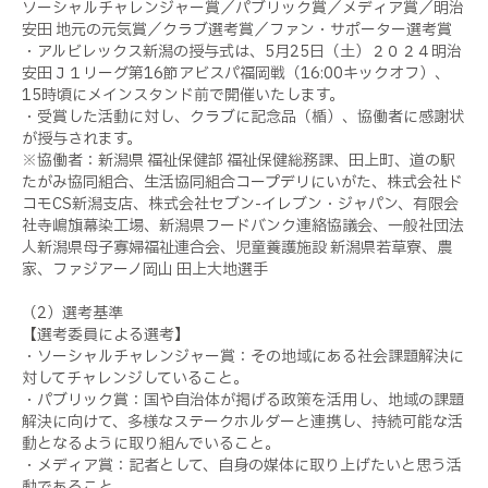
ソーシャルチャレンジャー賞／パブリック賞／メディア賞／明治
安田 地元の元気賞／クラブ選考賞／ファン・サポーター選考賞
・アルビレックス新潟の授与式は、5月25日（土）２０２４明治
安田Ｊ１リーグ第16節アビスパ福岡戦（16:00キックオフ）、
15時頃にメインスタンド前で開催いたします。
・受賞した活動に対し、クラブに記念品（楯）、協働者に感謝状
が授与されます。
※協働者：新潟県 福祉保健部 福祉保健総務課、田上町、道の駅
たがみ協同組合、生活協同組合コープデリにいがた、株式会社ド
コモCS新潟支店、株式会社セブン-イレブン・ジャパン、有限会
社寺嶋旗幕染工場、新潟県フードバンク連絡協議会、一般社団法
人新潟県母子寡婦福祉連合会、児童養護施設 新潟県若草寮、農
家、ファジアーノ岡山 田上大地選手
（2）選考基準
【選考委員による選考】
・ソーシャルチャレンジャー賞：その地域にある社会課題解決に
対してチャレンジしていること。
・パブリック賞：国や自治体が掲げる政策を活用し、地域の課題
解決に向けて、多様なステークホルダーと連携し、持続可能な活
動となるように取り組んでいること。
・メディア賞：記者として、自身の媒体に取り上げたいと思う活
動であること。