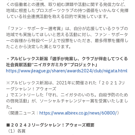
くの協働者との連携、取り組む課題や活動に関する発信力など、
地域に根差したプロスポーツクラブの持つ価値をいかんなく発揮
している社会連携活動を称える目的で実施しています。
「ファン・サポーター選考賞」は、自分が応援しているクラブの
地域でも実施してほしいと思える活動に対し、ファン・サポータ
ーの皆様から特設ページ上で投票をいただき、最多得票を獲得し
たことから決定した賞となります。
・アルビレックス新潟「選手が発案し、クラブが伴走してつくる
社会貢献活動“ニイガタガミカタ”プロジェクト」
https://www.jleague.jp/sharen/awards2024/club/niigata.html
※アルビレックス新潟は、2021年に開催された「２０２１ Jリ
ーグシャレン！アウォーズ
」でエントリーした「守れ、ニイガタのいのち。自殺予防のため
の啓発活動」が、ソーシャルチャレンジャー賞を受賞いたしまし
た。
（関連ニュース：
https://www.albirex.co.jp/news/60800/
）
■２０２４Ｊリーグシャレン！アウォーズ概要
（1）各賞