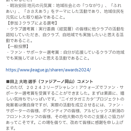
・明治安田 地元の元気賞：地域社会との「つながり」、「ふれ
あい」、「ささえあう」をテーマにした活動であり、地域住民を
元気にした取り組みであること。
【参加Ｊクラブによる選考】
・クラブ選考賞：実行委員（経営層）の皆様に他クラブの活動を
認知していただき、自クラブ、自地域でも実施したいと思える活
動であること。
【一般投票】
・ファン・サポーター選考賞：自分が応援しているクラブの地域
でも実施してほしいと思える活動であること。
https://www.jleague.jp/sharen/awards2024/
■田上 大地 選手（ファジアーノ岡山）コメント
このたび、２０２４Ｊリーグシャレン！アウォーズでファン・サ
ポーター選考賞を受賞することができました。まずは素直に、嬉
しい気持ちでいっぱいです。 “ニイガタガミカタ”プロジェクトの
発案者は僕自身ですが、実際の活動を成立させるには、ファン・
サポーターの皆様、ボランティアの皆様、アルビレックス新潟の
フロントスタッフの皆様、その他大勢の方々のご支援とご協力が
あってこそです。この場を借りて、改めて皆様に感謝を申し上げ
ます。