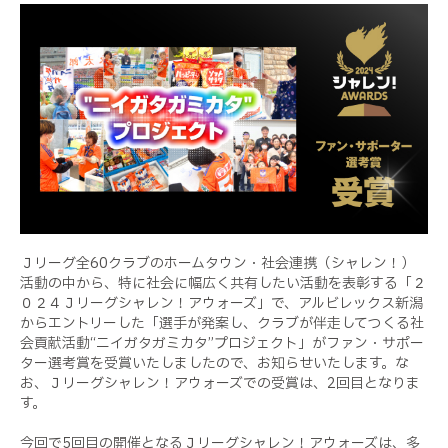
Ｊリーグ全60クラブのホームタウン・社会連携（シャレン！）
活動の中から、特に社会に幅広く共有したい活動を表彰する「２
０２４Ｊリーグシャレン！アウォーズ」で、アルビレックス新潟
からエントリーした「選手が発案し、クラブが伴走してつくる社
会貢献活動“ニイガタガミカタ”プロジェクト」がファン・サポー
ター選考賞を受賞いたしましたので、お知らせいたします。な
お、Ｊリーグシャレン！アウォーズでの受賞は、2回目となりま
す。
今回で5回目の開催となるＪリーグシャレン！アウォーズは、多