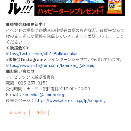
■後援会SNS更新中！
イベントの模様や各地区の後援会員様のお声など、後援会ならで
はのさまざまな情報を発信していきます！！ぜひ“フォロー”して
ください！！
＜後援会X＞
https://twitter.com/alb1994kouenkai
<後援会Instagram>
※インターンシップ生が投稿しています。
https://www.instagram.com/koenkai_gakusei/
■お問い合わせ
アルビレックス新潟後援会
電話：025-257-0153
受付時間：土・日・祝日を除く10:00〜17:00
E-mail：
kouenkai@albirex.co.jp
後援会ページ：
https://www.albirex.co.jp/lp/support/
ホームゲーム
後援会