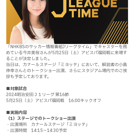
「NHKBSのサッカー情報番組Jリーグタイム」でキャスターを務
めている今井美桜さんが5月25日（土）アビスパ福岡戦に来場す
ることが決定しました。
当日は、カナールステージ「ミヨッテ」において、解説者の小島
伸幸さんとのトークショー出演、さらにスタジアム場内でのご挨
拶も予定しております。
■対象試合
2024明治安田Ｊ１リーグ 第16節
5月25日（土）アビスパ福岡戦 16:00キックオフ
■実施内容
（1）ステージでのトークショー出演
・出演場所 カナールステージ「ミヨッテ」
・出演時間 14:15～14:30予定