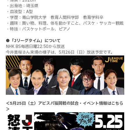
・身長：161cm
・出身地：埼玉県
・血液型：A型
・学歴：青山学院大学 教育人間科学部 教育学科卒
・趣味：買い物、料理、体を動かすこと、バスケ・サッカー観戦
・特技：バスケットボール、ピアノ
●「Jリーグタイム」について
NHK BS毎週日曜22:50から放送
今井美桜さん来場の様子は、5月26日（日）放送予定です。
＜5月25日（土）アビスパ福岡戦の試合・イベント情報はこちら
＞