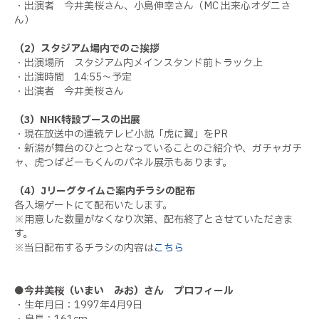
・出演者 今井美桜さん、小島伸幸さん（MC 出来心オダニさ
ん）
（2）スタジアム場内でのご挨拶
・出演場所 スタジアム内メインスタンド前トラック上
・出演時間 14:55～予定
・出演者 今井美桜さん
（3）NHK特設ブースの出展
・現在放送中の連続テレビ小説「虎に翼」をPR
・新潟が舞台のひとつとなっていることのご紹介や、ガチャガチ
ャ、虎つばどーもくんのパネル展示もあります。
（4）Jリーグタイムご案内チラシの配布
各入場ゲートにて配布いたします。
※用意した数量がなくなり次第、配布終了とさせていただきま
す。
※当日配布するチラシの内容は
こちら
●今井美桜（いまい みお）さん プロフィール
・生年月日：1997年4月9日