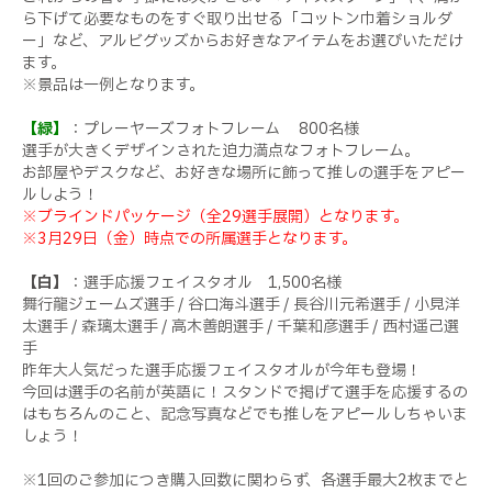
ら下げて必要なものをすぐ取り出せる「コットン巾着ショルダ
ー」など、アルビグッズからお好きなアイテムをお選びいただけ
ます。
※景品は一例となります。
【緑】
：プレーヤーズフォトフレーム 800名様
選手が大きくデザインされた迫力満点なフォトフレーム。
お部屋やデスクなど、お好きな場所に飾って推しの選手をアピー
ルしよう！
※ブラインドパッケージ（全29選手展開）となります。
※3月29日（金）時点での所属選手となります。
【白】
：選手応援フェイスタオル 1,500名様
舞行龍ジェームズ選手 / 谷口海斗選手 / 長谷川元希選手 / 小見洋
太選手 / 森璃太選手 / 高木善朗選手 / 千葉和彦選手 / 西村遥己選
手
昨年大人気だった選手応援フェイスタオルが今年も登場！
今回は選手の名前が英語に！スタンドで掲げて選手を応援するの
はもちろんのこと、記念写真などでも推しをアピールしちゃいま
しょう！
※1回のご参加につき購入回数に関わらず、各選手最大2枚までと