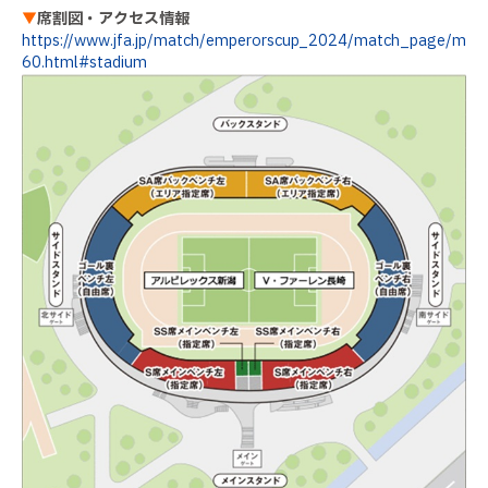
▼
席割図・アクセス情報
https://www.jfa.jp/match/emperorscup_2024/match_page/m
60.html#stadium