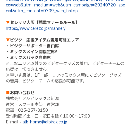
ce=web&utm_medium=web&utm_campaign=20240720_spe
cial&utm_content=0709_web_hptop
▼
セレッソ大阪【観戦マナー＆ルール】
https://www.cerezo.jp/manner/
▼
ビジター応援アイテム着用可能エリア
・ビジターサポーター自由席
・ミックスメイン南指定席S
・ミックスバック自由席
※上記エリア以外でのビジターグッズの着用、ビジターチームの
応援は一切できません。
※車いす席は、1F一部エリアのミックス席にてビジターグッズ
の着用、ビジターチームの応援が可能です。
■
お問い合わせ
株式会社アルビレックス新潟
運営・スクール本部 運営部
電話：025-257-0150
受付時間／土・日・祝日を除く10:00～17:00
E-mail：
alb-home@albirex.co.jp