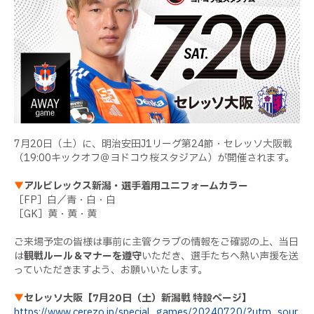
7月20日（土）に、明治安田J1リーグ第24節・セレッソ大阪戦
（19:00キックオフ＠ヨドコウ桜スタジアム）が開催されます。
▼
アルビレックス新潟・選手着用ユニフォームカラー
［FP］白／青・白・白
［GK］黄・黄・黄
ご来場予定の皆様は事前に主管クラブの情報をご確認の上、当日
は
観戦ルール＆マナーを遵守
いただき、選手たちへ熱い声援を送
っていただきますよう、お願いいたします。
▼
セレッソ大阪【7月20日（土）新潟戦 特設ページ】
https://www.cerezo.jp/special_games/20240720/?utm_sour