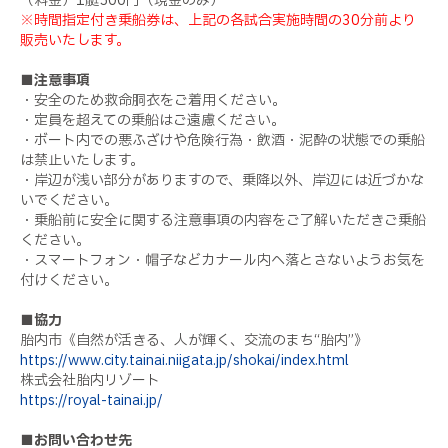
（料金）1艇500円（現金のみ）
※時間指定付き乗船券は、上記の各試合実施時間の30分前より
販売いたします。
■注意事項
・安全のため救命胴衣をご着用ください。
・定員を超えての乗船はご遠慮ください。
・ボート内での悪ふざけや危険行為・飲酒・泥酔の状態での乗船
は禁止いたします。
・岸辺が浅い部分がありますので、乗降以外、岸辺には近づかな
いでください。
・乗船前に安全に関する注意事項の内容をご了解いただきご乗船
ください。
・スマートフォン・帽子などカナール内へ落とさないようお気を
付けください。
■協力
胎内市《自然が活きる、人が輝く、交流のまち“胎内”》
https://www.city.tainai.niigata.jp/shokai/index.html
株式会社胎内リゾート
https://royal-tainai.jp/
■お問い合わせ先