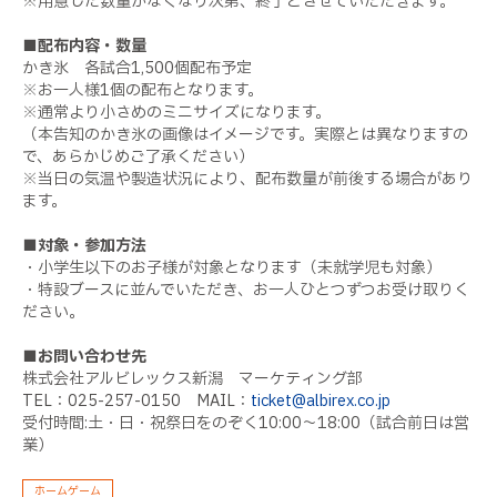
※用意した数量がなくなり次第、終了とさせていただきます。
■配布内容・数量
かき氷 各試合1,500個配布予定
※お一人様1個の配布となります。
※通常より小さめのミニサイズになります。
（本告知のかき氷の画像はイメージです。実際とは異なりますの
で、あらかじめご了承ください）
※当日の気温や製造状況により、配布数量が前後する場合があり
ます。
■対象・参加方法
・小学生以下のお子様が対象となります（未就学児も対象）
・特設ブースに並んでいただき、お一人ひとつずつお受け取りく
ださい。
■お問い合わせ先
株式会社アルビレックス新潟 マーケティング部
TEL：025-257-0150 MAIL：
ticket@albirex.co.jp
受付時間:土・日・祝祭日をのぞく10:00～18:00（試合前日は営
業）
ホームゲーム