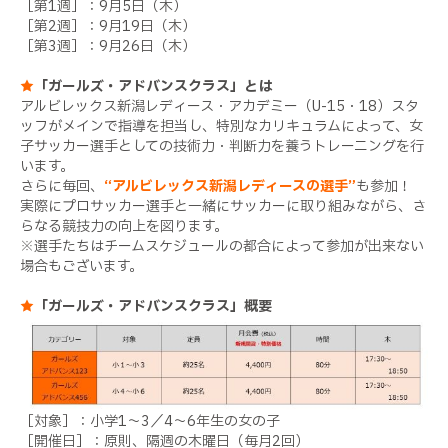
［第1週］：9月5日（木）
［第2週］：9月19日（木）
［第3週］：9月26日（木）
★
「ガールズ・アドバンスクラス」とは
アルビレックス新潟レディース・アカデミー（U-15・18）スタ
ッフがメインで指導を担当し、特別なカリキュラムによって、女
子サッカー選手としての技術力・判断力を養うトレーニングを行
います。
さらに毎回、
“アルビレックス新潟レディースの選手”
も参加！
実際にプロサッカー選手と一緒にサッカーに取り組みながら、さ
らなる競技力の向上を図ります。
※選手たちはチームスケジュールの都合によって参加が出来ない
場合もございます。
★
「ガールズ・アドバンスクラス」概要
［対象］：小学1～3／4～6年生の女の子
［開催日］：原則、隔週の木曜日（毎月2回）