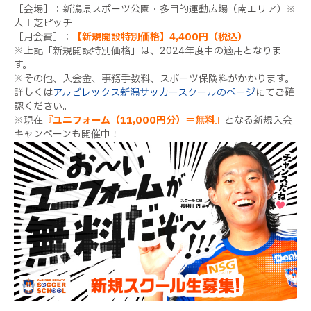
［会場］：新潟県スポーツ公園・多目的運動広場（南エリア）※
人工芝ピッチ
［月会費］：
【新規開設特別価格】4,400円（税込）
※上記「新規開設特別価格」は、2024年度中の適用となりま
す。
※その他、入会金、事務手数料、スポーツ保険料がかかります。
詳しくは
アルビレックス新潟サッカースクールのページ
にてご確
認ください。
※現在
『ユニフォーム（11,000円分）＝無料』
となる新規入会
キャンペーンも開催中！