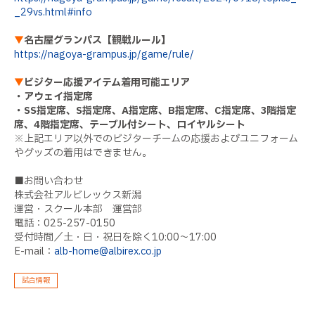
_29vs.html#info
▼
名古屋グランパス【観戦ルール】
https://nagoya-grampus.jp/game/rule/
▼
ビジター応援アイテム着用可能エリア
・アウェイ指定席
・SS指定席、S指定席、A指定席、B指定席、C指定席、3階指定
席、4階指定席、テーブル付シート、ロイヤルシート
※上記エリア以外でのビジターチームの応援およびユニフォーム
やグッズの着用はできません。
■お問い合わせ
株式会社アルビレックス新潟
運営・スクール本部 運営部
電話：025-257-0150
受付時間／土・日・祝日を除く10:00～17:00
E-mail：
alb-home@albirex.co.jp
試合情報