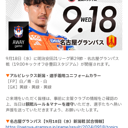
9月18日（水）に明治安田J1リーグ第29節・名古屋グランパス
戦（19:00キックオフ＠豊田スタジアム）が開催されます。
▼
アルビレックス新潟・選手着用ユニフォームカラー
［FP］白／青・白・白
［GK］黄緑・黄緑・黄緑
ご来場をいただく皆様は、事前に主管クラブの情報をご確認の
上、当日は
観戦ルール＆マナーを遵守
いただき、選手たちへ熱い
声援を送っていただきますよう、お願いいたします。
▼
名古屋グランパス【9月18日（水）新潟戦 試合情報】
https://nagoya-grampus.jp/game/result/2024/0918/topics_