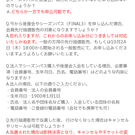
のでしょうか？
Ａ.
どちらか一方でも申込可能です。
Q.今から後援会やシーズンパス（FINAL3）を申し込んだ場合、
会員先行抽選販売の対象になりますでしょうか？
A.
恐れ入りますが、これからのお申し込み分につきましては対応
いたしかねます。
一般の方用の先行抽選販売、もしくは10月24
日（木）18:00から開始される一般販売にて、お申し込みくださ
いますようよろしくお願いいたします。
Q.法人でシーズンパス購入や後援会入会をしている場合、必要事
項（会員番号、生年月日、氏名、電話番号）はどのような内容に
なりますか？
A.法人の場合、以下の通りご入力ください。
・会員番号…法人の会員番号
・生年月日…1900年1月1日
・氏名…法人名や団体名など購入・入会している団体の名称
・電話番号…ご登録の電話番号（会社でも携帯でも可）
Q.先行抽選販売で当選した後、 行けなくなった場合はキャンセル
やリセールは可能でしょうか？
A.
当選された場合は即時決済となり、キャンセルやチケットの変