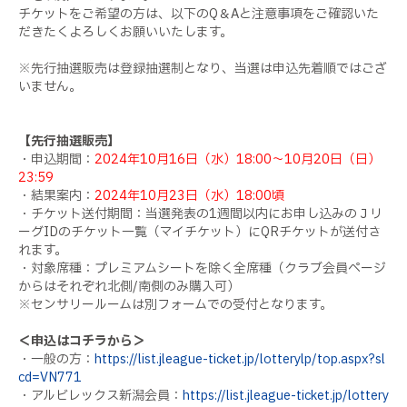
チケットをご希望の方は、以下のQ＆Aと注意事項をご確認いた
だきたくよろしくお願いいたします。
※先行抽選販売は登録抽選制となり、当選は申込先着順ではござ
いません。
【先行抽選販売】
・申込期間：
2024年10月16日（水）18:00～10月20日（日）
23:59
・結果案内：
2024年10月23日（水）18:00頃
・チケット送付期間：当選発表の1週間以内にお申し込みのＪリ
ーグIDのチケット一覧（マイチケット）にQRチケットが送付さ
れます。
・対象席種：プレミアムシートを除く全席種（クラブ会員ページ
からはそれぞれ北側/南側のみ購入可）
※センサリールームは別フォームでの受付となります。
＜申込はコチラから＞
・一般の方：
https://list.jleague-ticket.jp/lotterylp/top.aspx?sl
cd=VN771
・アルビレックス新潟会員：
https://list.jleague-ticket.jp/lottery