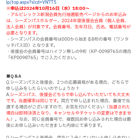
lp/top.aspx?slcd=VN775
※申込は2024年10月16日（水）18:00～
・アルビレックス新潟会員先行抽選販売ページからのお申込み
は、シーズンパスホルダー、2024年度後援会会員（個人会員、
法人会員）が対象です。会員番号、生年月日、氏名、電話番号が
必要となります。
・シーズンパスの会員番号は000から始まる8桁の番号（ワンタ
ッチパスID）となります。
・後援会の会員番号はハイフン無しの9桁（KP-0098765の場合
「KP0098765」でご入力ください。
■Q＆A
Q.シーズンパスと後援会、2つの応募資格がある場合、どちらで
申し込みをしたらいいのでしょうか？
A.
シーズンパス、後援会どちらで申し込んでいただいても大丈夫
です。当選確率は同じです。
両方で申し込まれた場合、重複で当
選する場合がございますので、お気を付けください（
当選された
場合は即時決済となり、キャンセルやチケットの変更はできませ
ん
）。なお、同じ会員番号で、複数回お申し込みされた場合は最
後にお申し込みいただきました内容にて承ります。
Q.シーズンパスと後援会、両方に入会していないと申し込めない