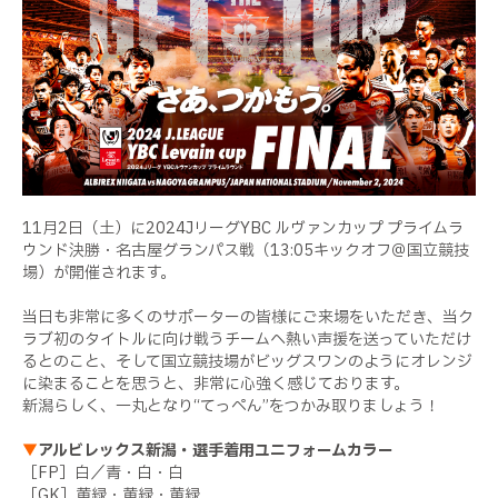
11月2日（土）に2024JリーグYBC ルヴァンカップ プライムラ
ウンド決勝・名古屋グランパス戦（13:05キックオフ＠国立競技
場）が開催されます。
当日も非常に多くのサポーターの皆様にご来場をいただき、当ク
ラブ初のタイトルに向け戦うチームへ熱い声援を送っていただけ
るとのこと、そして国立競技場がビッグスワンのようにオレンジ
に染まることを思うと、非常に心強く感じております。
新潟らしく、一丸となり“てっぺん”をつかみ取りましょう！
▼
アルビレックス新潟・選手着用ユニフォームカラー
［FP］白／青・白・白
［GK］黄緑・黄緑・黄緑