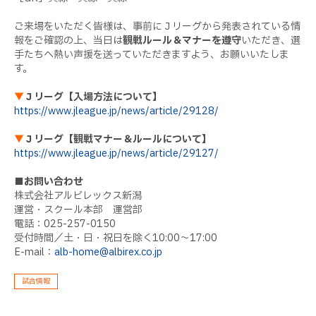
ご来場をいただく皆様は、事前にＪリーグから発表されている情
報をご確認の上、当日は
観戦ルール＆マナーを遵守
いただき、選
手たちへ熱い声援を送っていただきますよう、お願いいたしま
す。
▼
Ｊリーグ【入場方法について】
https://www.jleague.jp/news/article/29128/
▼
Ｊリーグ【観戦マナー＆ルールについて】
https://www.jleague.jp/news/article/29127/
■お問い合わせ
株式会社アルビレックス新潟
運営・スクール本部 運営部
電話：025-257-0150
受付時間／土・日・祝日を除く10:00～17:00
E-mail：
alb-home@albirex.co.jp
試合情報