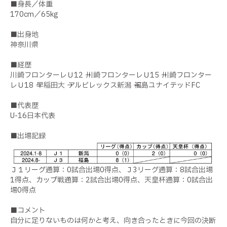
■身長／体重
170cm／65kg
■出身地
神奈川県
■経歴
川崎フロンターレＵ12 → 川崎フロンターレＵ15 → 川崎フロンター
レＵ18 → 早稲田大 → アルビレックス新潟 → 福島ユナイテッドFC
■代表歴
U-16日本代表
■出場記録
Ｊ１リーグ通算：0試合出場0得点、Ｊ3リーグ通算：8試合出場
1得点、カップ戦通算：2試合出場0得点、天皇杯通算：0試合出
場0得点
■コメント
自分に足りないものは何かと考え、向き合ったときに今回の決断