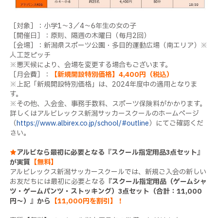
［対象］：小学1～3／4～6年生の女の子
［開催日］：原則、隔週の木曜日（毎月2回）
［会場］：新潟県スポーツ公園・多目的運動広場（南エリア）※
人工芝ピッチ
※悪天候により、会場を変更する場合もございます。
［月会費］：
【新規開設特別価格】4,400円（税込）
※上記「新規開設特別価格」は、2024年度中の適用となりま
す。
※その他、入会金、事務手数料、スポーツ保険料がかかります。
詳しくはアルビレックス新潟サッカースクールのホームページ
（
https://www.albirex.co.jp/school/#outline
）にてご確認くだ
さい。
★
アルビなら最初に必要となる『スクール指定用品3点セット』
が実質
【無料】
アルビレックス新潟サッカースクールでは、新規ご入会の新しい
お友だちには最初に必要となる
『スクール指定用品（ゲームシャ
ツ・ゲームパンツ・ストッキング）3点セット（合計：11,000
円～）』から
【11,000円を割引】！