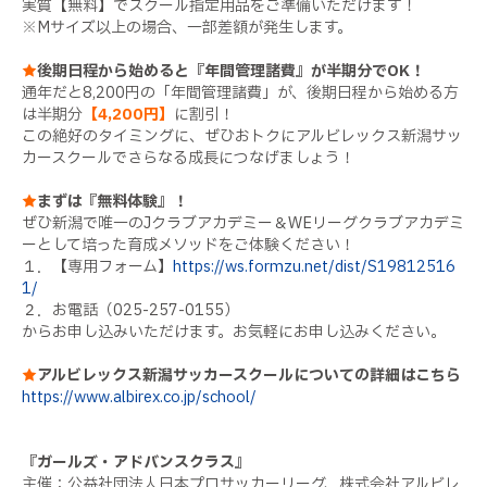
実質【無料】でスクール指定用品をご準備いただけます！
※Mサイズ以上の場合、一部差額が発生します。
★
後期日程から始めると『年間管理諸費』が半期分でOK！
通年だと8,200円の「年間管理諸費」が、後期日程から始める方
は半期分
【4,200円】
に割引！
この絶好のタイミングに、ぜひおトクにアルビレックス新潟サッ
カースクールでさらなる成長につなげましょう！
★
まずは『無料体験』！
ぜひ新潟で唯一のJクラブアカデミー＆WEリーグクラブアカデミ
ーとして培った育成メソッドをご体験ください！
１．【専用フォーム】
https://ws.formzu.net/dist/S19812516
1/
２．お電話（025-257-0155）
からお申し込みいただけます。お気軽にお申し込みください。
★
アルビレックス新潟サッカースクールについての詳細はこちら
https://www.albirex.co.jp/school/
『ガールズ・アドバンスクラス』
主催：公益社団法人日本プロサッカーリーグ、株式会社アルビレ