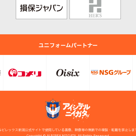
ユニフォームパートナー
ルビレックス新潟公式サイトで使用している画像、映像等の無断での複製・転載を禁止しま
Copyright © ALBIREX NIIGATA. All Rights Reserved.