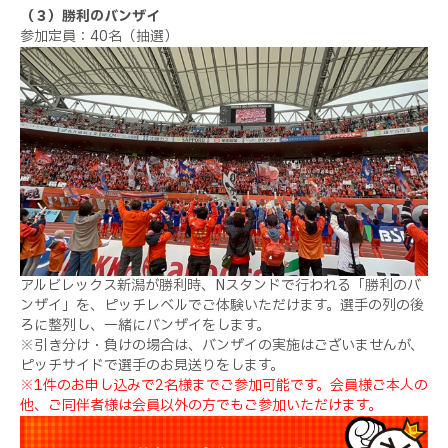
（３）勝利のバンザイ
参加定員：40名（抽選）
アルビレックス新潟が勝利時、Nスタンドで行われる「勝利のバ
ンザイ」を、ピッチレベルでご体験いただけます。選手の列の後
ろに整列し、一緒にバンザイをします。
※引き分け・負けの場合は、バンザイの実施はございませんが、
ピッチサイドで選手のお見送りをします。
※1件のお申し込みで2名様までご参加可能です。会員様ご本人の
他、ご同伴者様は会員以外の方でもご参加いただけます。