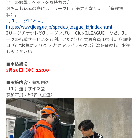
当日の観戦チケットをお持ちの方。
※お申し込みの際にはＪリーグIDが必要となります（登録無
料）。
［ＪリーグIDとは］
https://www.jleague.jp/special/jleague_id/index.html
JリーグチケットやJリーグアプリ「Club J.LEAGUE」など、Jリ
ーグの各種サービスをご利用いただける共通会員IDです。登録後
はぜひ“お気に入りクラブ”にアルビレックス新潟を登録し、お楽
しみください！
■申込締切
3月26日（水）12:00
■実施内容・参加申込
（１）選手サイン会
参加定員：50名（抽選）