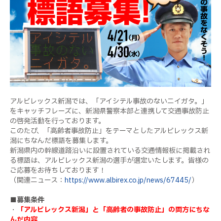
アルビレックス新潟では、「アイシテル事故のないニイガタ。」
をキャッチフレーズに、新潟県警察本部と連携して交通事故防止
の啓発活動を行っております。
このたび、「高齢者事故防止」をテーマとしたアルビレックス新
潟にちなんだ標語を募集します。
新潟県内の幹線道路沿いに設置されている交通情報板に掲載され
る標語は、アルビレックス新潟の選手が選定いたします。皆様の
ご応募をお待ちしております！
（関連ニュース：
https://www.albirex.co.jp/news/67445/
）
■募集条件
・
「アルビレックス新潟」と「高齢者の事故防止」の両方にちな
んだ内容