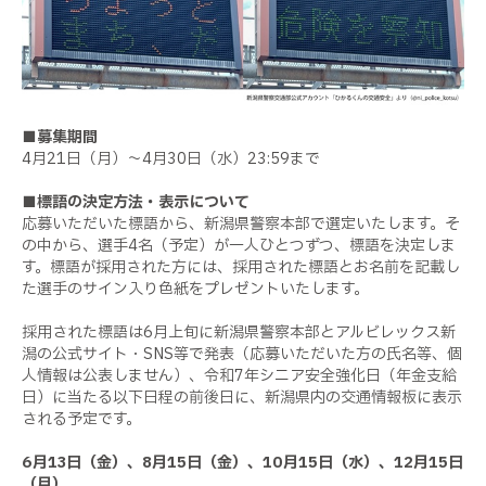
■募集期間
4月21日（月）～4月30日（水）23:59まで
■標語の決定方法・表示について
応募いただいた標語から、新潟県警察本部で選定いたします。そ
の中から、選手4名（予定）が一人ひとつずつ、標語を決定しま
す。標語が採用された方には、採用された標語とお名前を記載し
た選手のサイン入り色紙をプレゼントいたします。
採用された標語は6月上旬に新潟県警察本部とアルビレックス新
潟の公式サイト・SNS等で発表（応募いただいた方の氏名等、個
人情報は公表しません）、令和7年シニア安全強化日（年金支給
日）に当たる以下日程の前後日に、新潟県内の交通情報板に表示
される予定です。
6月13日（金）、8月15日（金）、10月15日（水）、12月15日
（月）