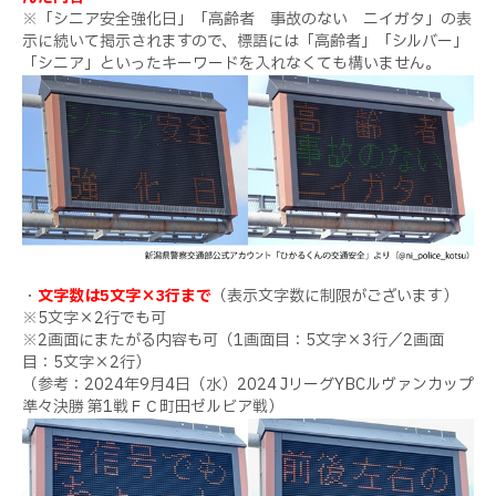
※「シニア安全強化日」「高齢者 事故のない ニイガタ」の表
示に続いて掲示されますので、標語には「高齢者」「シルバー」
「シニア」といったキーワードを入れなくても構いません。
・
文字数は5文字×3行まで
（表示文字数に制限がございます）
※5文字×2行でも可
※2画面にまたがる内容も可（1画面目：5文字×3行／2画面
目：5文字×2行）
（参考：
2024年9月4日（水）2024 JリーグYBCルヴァンカップ
準々決勝 第1戦ＦＣ町田ゼルビア戦
）