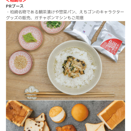
＜柏崎市＞
PRブース
・柏崎名物である鯛茶漬けや惣菜パン、えちゴンのキャラクター
グッズの販売、ガチャポンマシンもご用意