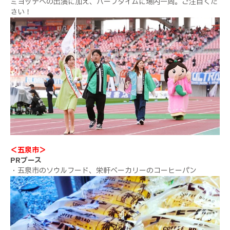
ミヨッテへの出演に加え、ハーフタイムに場内一周。ご注目くだ
さい！
＜五泉市＞
PRブース
・五泉市のソウルフード、栄軒ベーカリーのコーヒーパン