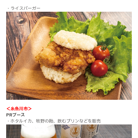
・ライスバーガー
＜糸魚川市＞
PRブース
・ホタルイカ、牧野の飴、飲むプリンなどを販売