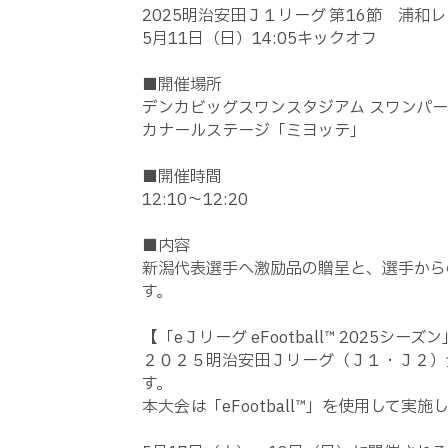
2025明治安田Ｊ１リーグ 第16節 浦和
5月11日（日）14:05キックオフ
■開催場所
デンカビッグスワンスタジアム スワンパ
カナールステージ「ミヨッテ」
■開催時間
12:10～12:20
■内容
新潟代表選手へ激励品の贈呈と、選手から
す。
【「eＪリーグ eFootball™ 2025シーズ
２０２５明治安田Ｊリーグ（Ｊ１・Ｊ２）
す。
本大会は「eFootball™」を使用して実施