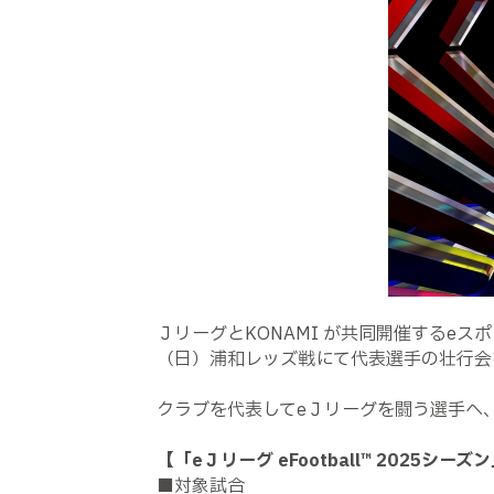
ＪリーグとKONAMI が共同開催するeスポ
（日）浦和レッズ戦にて代表選手の壮行会
クラブを代表してeＪリーグを闘う選手へ
【「eＪリーグ eFootball™ 2025シ
■対象試合