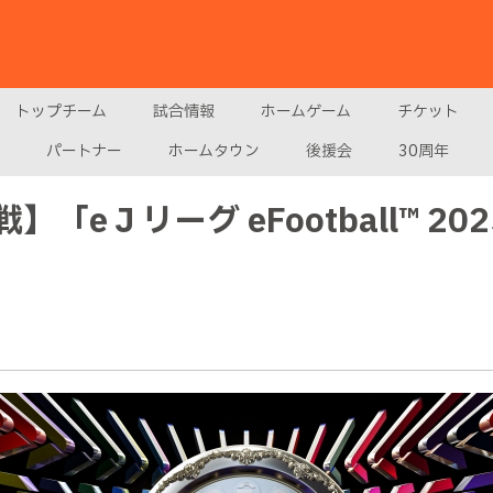
トップチーム
試合情報
ホームゲーム
チケット
パートナー
ホームタウン
後援会
30周年
】「eＪリーグ eFootball™ 