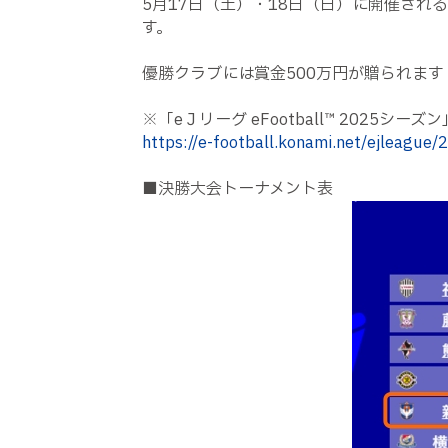
5月17日（土）・18日（日）に開催され
す。
優勝クラブには賞金500万円が贈られます
※「eＪリーグ eFootball™ 2025シー
https://e-football.konami.net/ejleague/
■決勝大会トーナメント表