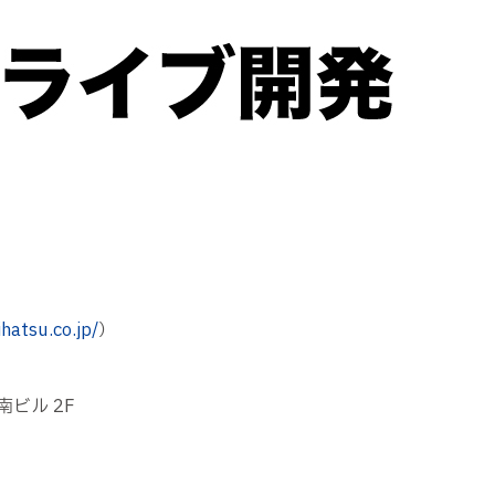
hatsu.co.jp/
）
ビル 2F